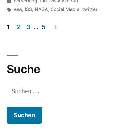
von
Veröffentlicht
Forschung und Wissenschaft
in
Schlagwörter:
esa
,
ISS
,
NASA
,
Social Media
,
twitter
1
2
3
…
5
Beitragsnavigation
Suche
Suchen
nach: