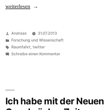
„#sciconfessions“
weiterlesen
Veröffentlicht
Andreas
31.07.2013
von
Veröffentlicht
Forschung und Wissenschaft
in
Schlagwörter:
Raumfahrt
,
twitter
zu
Schreibe einen Kommentar
#sciconfessions
Ich habe mit der Neuen