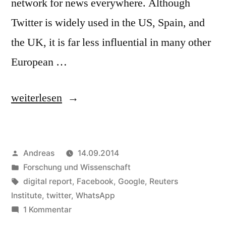
network for news everywhere. Although
Twitter is widely used in the US, Spain, and
the UK, it is far less influential in many other
European …
„Is
weiterlesen
Facebook
really
Veröffentlicht
Andreas
14.09.2014
the
von
Veröffentlicht
Forschung und Wissenschaft
most
in
Schlagwörter:
digital report
,
Facebook
,
Google
,
Reuters
important
Institute
,
twitter
,
WhatsApp
zu
1 Kommentar
network
Is