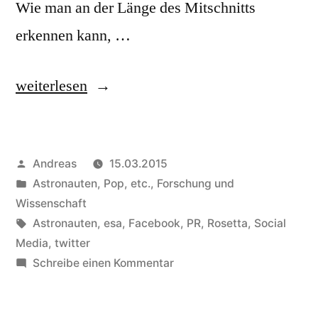
Wie man an der Länge des Mitschnitts
erkennen kann, …
„Nachklapp:
weiterlesen
Twittwoch
Rhein-
Veröffentlicht
Andreas
15.03.2015
Main
von
Veröffentlicht
Astronauten, Pop, etc.
,
Forschung und
„Luft-
in
Wissenschaft
und
Schlagwörter:
Astronauten
,
esa
,
Facebook
,
PR
,
Rosetta
,
Social
Media
,
twitter
Raumfahrt““
zu
Schreibe einen Kommentar
Nachklapp:
Twittwoch