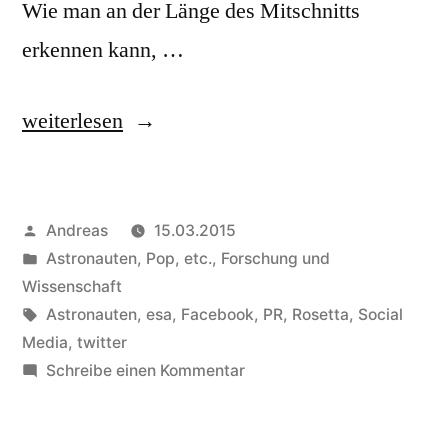
Wie man an der Länge des Mitschnitts
erkennen kann, …
„Nachklapp:
weiterlesen
Twittwoch
Rhein-
Veröffentlicht
Andreas
15.03.2015
Main
von
Veröffentlicht
Astronauten, Pop, etc.
,
Forschung und
„Luft-
in
Wissenschaft
und
Schlagwörter:
Astronauten
,
esa
,
Facebook
,
PR
,
Rosetta
,
Social
Media
,
twitter
Raumfahrt““
zu
Schreibe einen Kommentar
Nachklapp:
Twittwoch