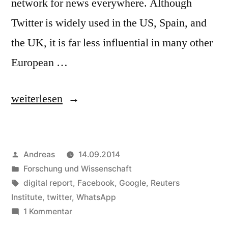
network for news everywhere. Although
Twitter is widely used in the US, Spain, and
the UK, it is far less influential in many other
European …
„Is
weiterlesen
Facebook
really
Veröffentlicht
Andreas
14.09.2014
the
von
Veröffentlicht
Forschung und Wissenschaft
most
in
Schlagwörter:
digital report
,
Facebook
,
Google
,
Reuters
important
Institute
,
twitter
,
WhatsApp
zu
1 Kommentar
network
Is