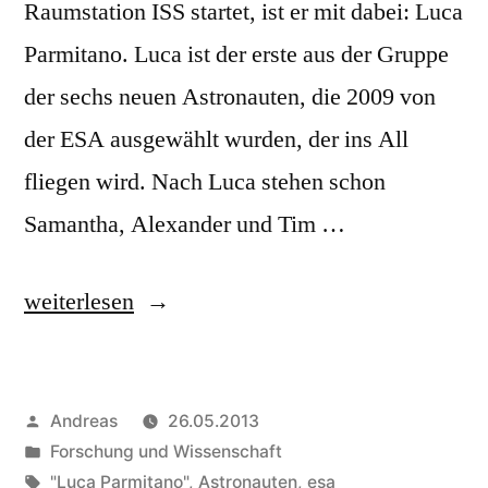
Raumstation ISS startet, ist er mit dabei: Luca
Parmitano. Luca ist der erste aus der Gruppe
der sechs neuen Astronauten, die 2009 von
der ESA ausgewählt wurden, der ins All
fliegen wird. Nach Luca stehen schon
Samantha, Alexander und Tim …
„Go
weiterlesen
Luca!
ESA-
Veröffentlicht
Andreas
26.05.2013
Astronaut
von
Veröffentlicht
Forschung und Wissenschaft
Luca
in
Schlagwörter:
"Luca Parmitano"
,
Astronauten
,
esa