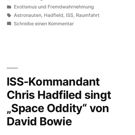
Matroschka
von
Veröffentlicht
Exotismus und Fremdwahrnehmung
und
in
Schlagwörter:
Astronauten
,
Hadfield
,
ISS
,
Raumfahrt
lustigem
zu
Schreibe einen Kommentar
Chris
Hut“
Hadfield
mit
Matroschka
und
lustigem
ISS-Kommandant
Hut
Chris Hadfiled singt
„Space Oddity“ von
David Bowie