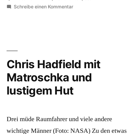
Parmitano
zu
Schreibe einen Kommentar
Go
auf
Luca!
dem
ESA-
Astronaut
Weg
Luca
ins
Parmitano
Chris Hadfield mit
All“
auf
Matroschka und
dem
Weg
lustigem Hut
ins
All
Drei müde Raumfahrer und viele andere
wichtige Männer (Foto: NASA) Zu den etwas