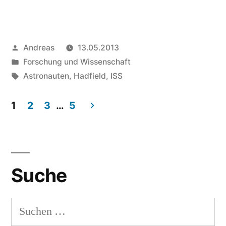
Kommandant
Chris
Veröffentlicht
Andreas
13.05.2013
Hadfiled
von
Veröffentlicht
Forschung und Wissenschaft
singt
in
Schlagwörter:
Astronauten
,
Hadfield
,
ISS
„Space
1
2
3
…
5
Oddity“
Beitragsnavigation
von
David
Bowie“
Suche
Suchen