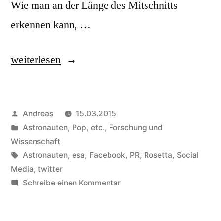
Wie man an der Länge des Mitschnitts
erkennen kann, …
„Nachklapp:
weiterlesen
Twittwoch
Rhein-
Veröffentlicht
Andreas
15.03.2015
Main
von
Veröffentlicht
Astronauten, Pop, etc.
,
Forschung und
„Luft-
in
Wissenschaft
und
Schlagwörter:
Astronauten
,
esa
,
Facebook
,
PR
,
Rosetta
,
Social
Media
,
twitter
Raumfahrt““
zu
Schreibe einen Kommentar
Nachklapp:
Twittwoch