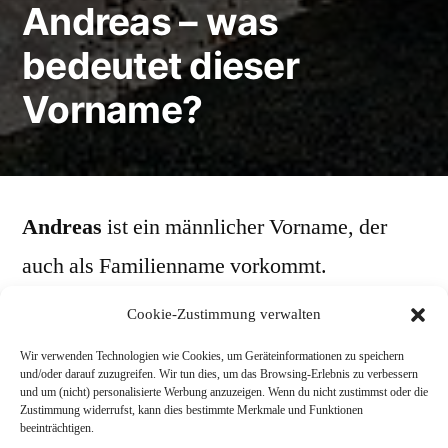
Andreas – was
bedeutet dieser
Vorname?
Andreas
ist ein männlicher Vorname, der
auch als Familienname vorkommt.
Cookie-Zustimmung verwalten
Abgeleitet wird der Name aus dem
Wir verwenden Technologien wie Cookies, um Geräteinformationen zu speichern
Altgriechischen andreios = mannhaft, tapfer.
und/oder darauf zuzugreifen. Wir tun dies, um das Browsing-Erlebnis zu verbessern
und um (nicht) personalisierte Werbung anzuzeigen. Wenn du nicht zustimmst oder die
„Andreas“ wäre dann „der Männliche, der
Zustimmung widerrufst, kann dies bestimmte Merkmale und Funktionen
beeinträchtigen.