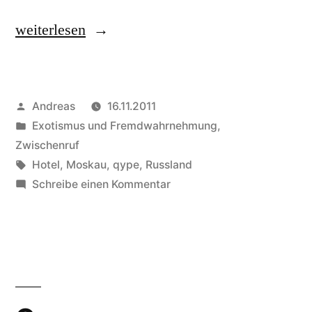
„Qype:
weiterlesen
Golden
Apple
Veröffentlicht
Andreas
16.11.2011
Boutique
von
Veröffentlicht
Exotismus und Fremdwahrnehmung
,
Hotel
in
Zwischenruf
in
Schlagwörter:
Hotel
,
Moskau
,
qype
,
Russland
zu
Schreibe einen Kommentar
Moskau“
Qype:
Golden
Apple
Boutique
Hotel
in