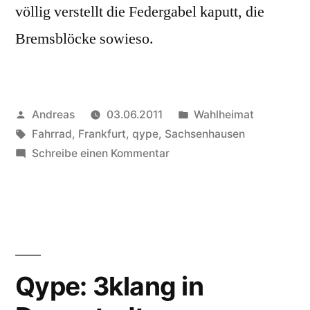
völlig verstellt die Federgabel kaputt, die
Bremsblöcke sowieso.
Veröffentlicht
Veröffentlicht
Andreas
03.06.2011
Wahlheimat
von
Schlagwörter:
in
Fahrrad
,
Frankfurt
,
qype
,
Sachsenhausen
zu
Schreibe einen Kommentar
Qype:
Fahrradwerkstatt
Süd
in
Frankfurt
am
Qype: 3klang in
Main