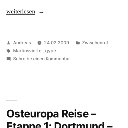
„Qype:
weiterlesen
3klang
in
Veröffentlicht
Veröffentlicht
Andreas
24.02.2009
Zwischenruf
Darmstadt“
von
Schlagwörter:
in
Martinsviertel
,
qype
zu
Schreibe einen Kommentar
Qype:
3klang
in
Darmstadt
Osteuropa Reise –
Etappe 1: Dortmund –