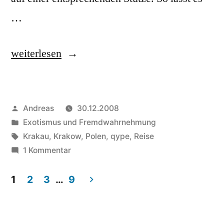
…
„Osteuropa
weiterlesen
Reise
–
Veröffentlicht
Andreas
30.12.2008
Etappe
von
Veröffentlicht
Exotismus und Fremdwahrnehmung
1:
in
Schlagwörter:
Krakau
,
Krakow
,
Polen
,
qype
,
Reise
Dortmund
zu
1 Kommentar
Osteuropa
–
Reise
1
2
3
…
9
(Warschau)
–
Beitragsnavigation
Etappe
–
1: