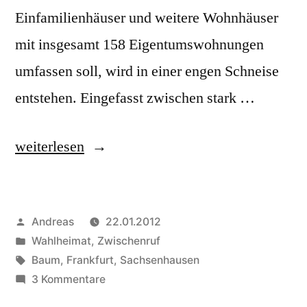
Einfamilienhäuser und weitere Wohnhäuser
mit insgesamt 158 Eigentumswohnungen
umfassen soll, wird in einer engen Schneise
entstehen. Eingefasst zwischen stark …
„Wie
weiterlesen
viele
Bäume
Veröffentlicht
Andreas
22.01.2012
müssen
von
Veröffentlicht
Wahlheimat
,
Zwischenruf
für
in
Schlagwörter:
Baum
,
Frankfurt
,
Sachsenhausen
das
zu
3 Kommentare
Wie
neue