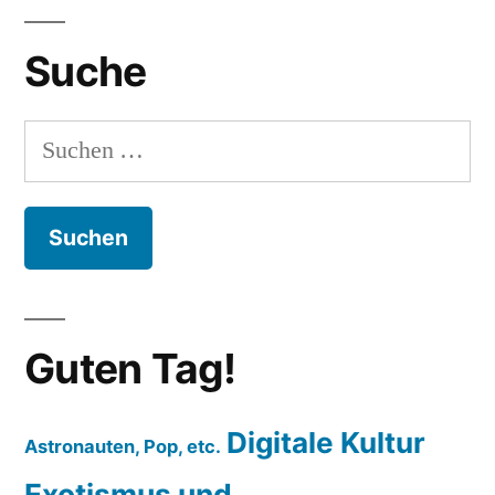
in
Suche
Frankfurt
am
Main
Suchen
nach:
Guten Tag!
Digitale Kultur
Astronauten, Pop, etc.
Exotismus und