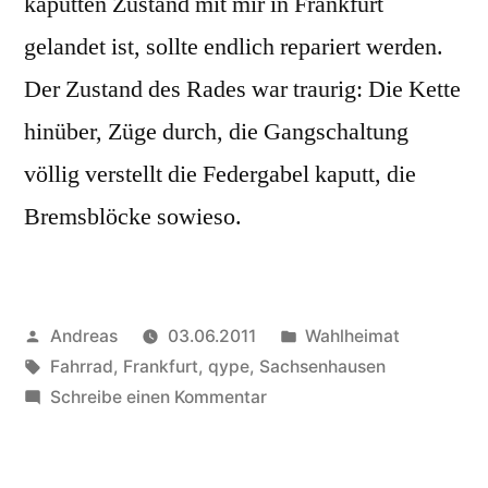
kaputten Zustand mit mir in Frankfurt
gelandet ist, sollte endlich repariert werden.
Der Zustand des Rades war traurig: Die Kette
hinüber, Züge durch, die Gangschaltung
völlig verstellt die Federgabel kaputt, die
Bremsblöcke sowieso.
Veröffentlicht
Veröffentlicht
Andreas
03.06.2011
Wahlheimat
von
Schlagwörter:
in
Fahrrad
,
Frankfurt
,
qype
,
Sachsenhausen
zu
Schreibe einen Kommentar
Qype:
Fahrradwerkstatt
Süd