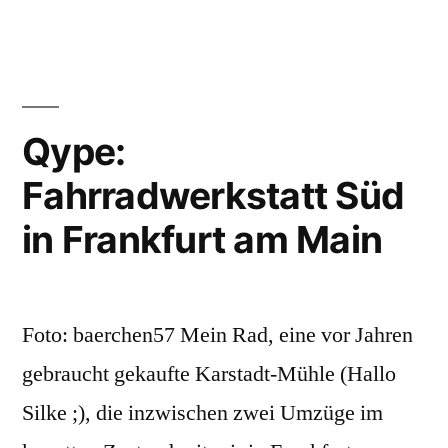
viele
Holbeinviertel
Bäume
müssen
in
für
Frankfurt
das
Qype:
Sachsenhausen
neue
Fahrradwerkstatt Süd
Holbeinviertel
fallen?“
in
in Frankfurt am Main
Frankfurt
Sachsenhausen
fallen?
Foto: baerchen57 Mein Rad, eine vor Jahren
gebraucht gekaufte Karstadt-Mühle (Hallo
Silke ;), die inzwischen zwei Umzüge im