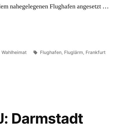
 dem nahegelegenen Flughafen angesetzt …
Veröffentlicht
Schlagwörter:
Wahlheimat
Flughafen
,
Fluglärm
,
Frankfurt
in
kfurter
en
n
: Darmstadt
en