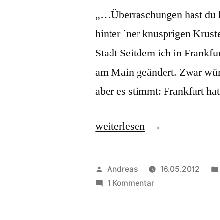
„…Überraschungen hast du h
hinter ´ner knusprigen Krust
Stadt Seitdem ich in Frankfu
am Main geändert. Zwar würd
aber es stimmt: Frankfurt ha
„Frankfurt
weiterlesen
am
Main“
Veröffentlicht
Andreas
16.05.2012
von
zu
1 Kommentar
Frankfurt
am