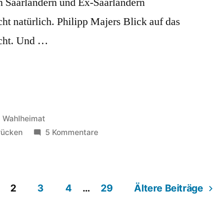
n Saarländern und Ex-Saarländern
cht natürlich. Philipp Majers Blick auf das
ascht. Und …
Veröffentlicht
Wahlheimat
in
zu
rücken
5 Kommentare
Vierviertel:
Dokumentarfilm
über
2
3
4
…
das
29
Ältere Beiträge
Nauwieser
Viertel