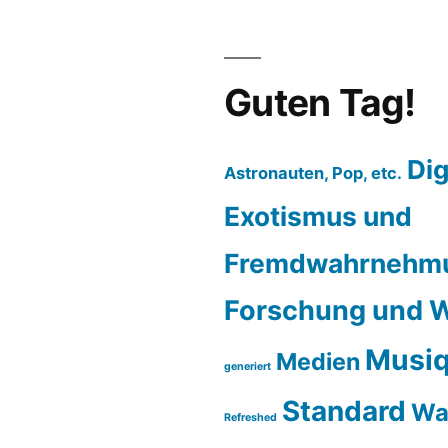
in
Saarbrücken
Guten Tag!
Dig
Astronauten, Pop, etc.
Exotismus und
Fremdwahrnehm
Forschung und W
Musiq
Medien
generiert
Standard
Wa
Refreshed