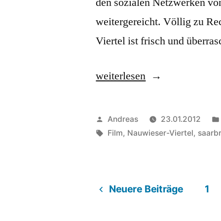
den sozialen Netzwerken vo
weitergereicht. Völlig zu Re
Viertel ist frisch und überr
„Vierviertel:
weiterlesen
Dokumentarfilm
über
Veröffentlicht
Andreas
23.01.2012
das
von
Schlagwörter:
Film
,
Nauwieser-Viertel
,
saarb
Nauwieser
Viertel
Neuere Beiträge
1
in
Beitragsnavigation
Saarbrücken“