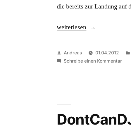
die bereits zur Landung auf
„Frankfurter
weiterlesen
Süden
–
Veröffentlicht
Andreas
01.04.2012
von
von
zu
Schreibe einen Kommentar
Fran
oben
Süd
aus
–
von
der
obe
neuen
aus
DontCanDJ
Einflugschneise
der
neu
gesehen“