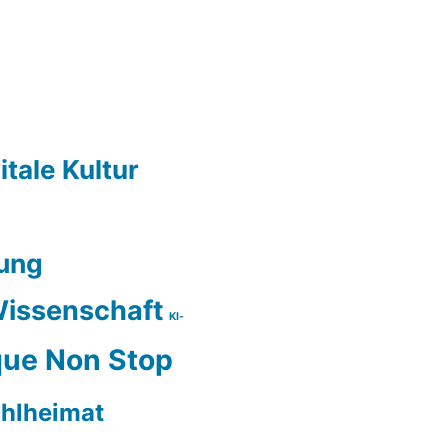
itale Kultur
ung
issenschaft
KI-
ue Non Stop
hlheimat