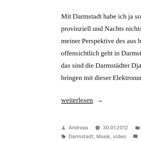
Einf
ges
Mit Darmstadt habe ich ja so
provinziell und Nachts nichts
meiner Perspektive des aus
offensichtlich geht in Darm
das sind die Darmstädter D
bringen mit dieser Elektro
„DontCanDJ:
weiterlesen
Darmstadt“
Veröffentlicht
Andreas
30.01.2012
von
Schlagwörter:
Darmstadt
,
Musik
,
video