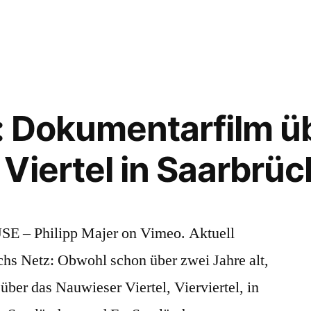
DontCanDJ:
Darmstadt
l: Dokumentarfilm ü
Viertel in Saarbrü
E – Philipp Majer on Vimeo. Aktuell
chs Netz: Obwohl schon über zwei Jahre alt,
über das Nauwieser Viertel, Vierviertel, in