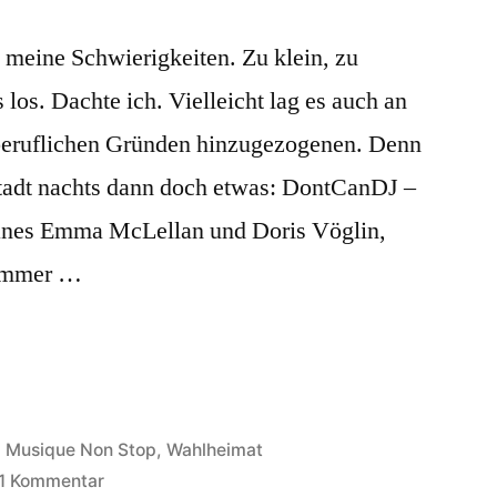
lugschneise
ehen
 meine Schwierigkeiten. Zu klein, zu
 los. Dachte ich. Vielleicht lag es auch an
 beruflichen Gründen hinzugezogenen. Denn
stadt nachts dann doch etwas: DontCanDJ –
janes Emma McLellan und Doris Vöglin,
nummer …
Veröffentlicht
Musique Non Stop
,
Wahlheimat
in
zu
1 Kommentar