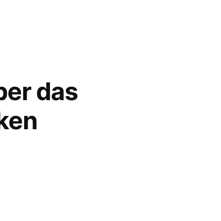
ber das
cken