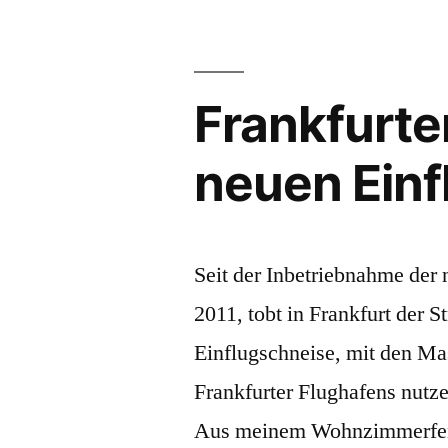
Main
Frankfurte
neuen Ein
Seit der Inbetriebnahme de
2011, tobt in Frankfurt der S
Einflugschneise, mit den Ma
Frankfurter Flughafens nutze
Aus meinem Wohnzimmerfenst