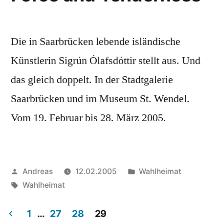
Die in Saarbrücken lebende isländische
Künstlerin Sigrún Ólafsdóttir stellt aus. Und
das gleich doppelt. In der Stadtgalerie
Saarbrücken und im Museum St. Wendel.
Vom 19. Februar bis 28. März 2005.
Veröffentlicht
Veröffentlicht
Andreas
12.02.2005
Wahlheimat
von
Schlagwörter:
in
Wahlheimat
1
…
27
28
29