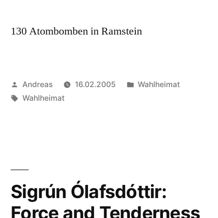
130 Atombomben in Ramstein
Veröffentlicht
Veröffentlicht
Andreas
16.02.2005
Wahlheimat
von
Schlagwörter:
in
Wahlheimat
Sigrún Ólafsdóttir:
Force and Tenderness