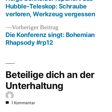
Beitragsnavigation
Hubble-Teleskop: Schraube
verloren, Werkzeug vergessen
Vorheriger
Vorheriger Beitrag
Beitrag:
Die Konferenz singt: Bohemian
Rhapsody #rp12
Beteilige dich an der
Unterhaltung
1 Kommentar