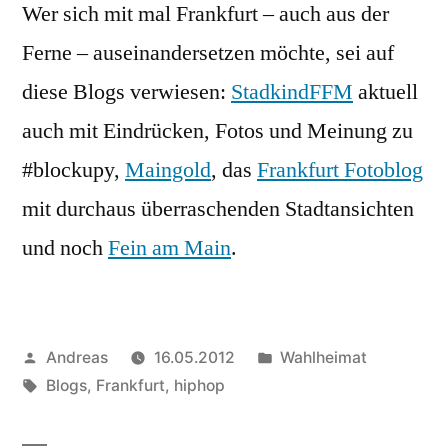
Wer sich mit mal Frankfurt – auch aus der
Ferne – auseinandersetzen möchte, sei auf
diese Blogs verwiesen:
StadkindFFM
aktuell
auch mit Eindrücken, Fotos und Meinung zu
#blockupy,
Maingold
, das
Frankfurt Fotoblog
mit durchaus überraschenden Stadtansichten
und noch
Fein am Main
.
Veröffentlicht
Veröffentlicht
Andreas
16.05.2012
Wahlheimat
von
Schlagwörter:
in
Blogs
,
Frankfurt
,
hiphop