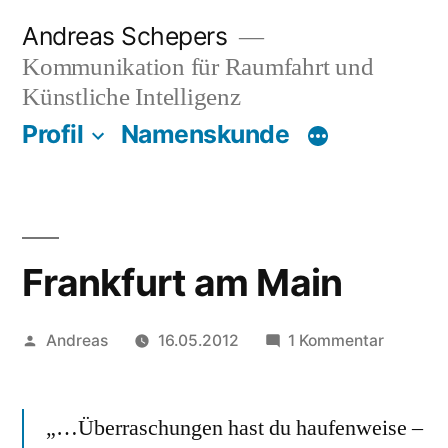
Zum
Andreas Schepers
Inhalt
Kommunikation für Raumfahrt und
springen
Künstliche Intelligenz
Profil
Namenskunde
Frankfurt am Main
Veröffentlicht
zu
Andreas
16.05.2012
1 Kommentar
von
Frankfur
am
„…Überraschungen hast du haufenweise –
Main