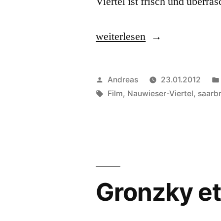
Viertel ist frisch und überr
„Vierviertel:
weiterlesen
Dokumentarfilm
über
Veröffentlicht
Andreas
23.01.2012
das
von
Schlagwörter:
Film
,
Nauwieser-Viertel
,
saarb
Nauwieser
Viertel
in
Saarbrücken“
Gronzky et 