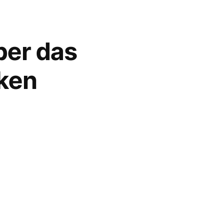
ber das
cken