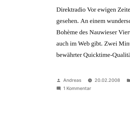
Direktradio Vor ewigen Zeit
gesehen. An einem wunders
Bohème des Nauwieser Vierte
auch im Web gibt. Zwei Min
bewährter Quicktime-Qualitä
Veröffentlicht
Andreas
20.02.2008
von
zu
1 Kommentar
Gronzky
et
la
radio