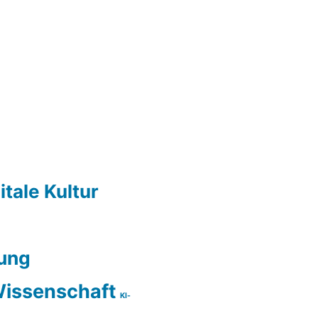
itale Kultur
ung
issenschaft
KI-