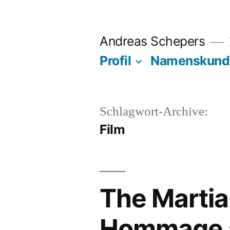
Zum
Inhalt
Andreas Schepers
springen
Profil
Namenskund
Schlagwort-Archive:
Film
The Martia
Hommage a