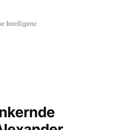
 Intelligenz
inkernde
Alexander