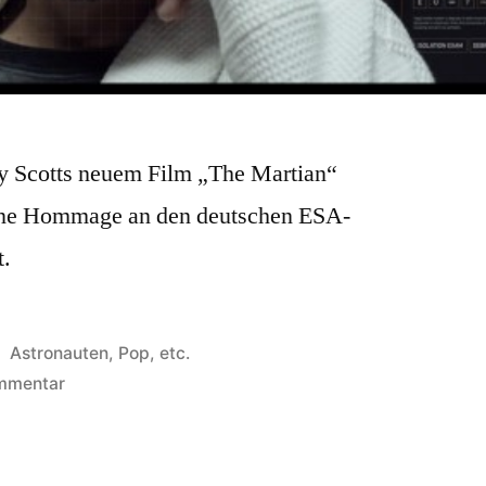
ey Scotts neuem Film „The Martian“
leine Hommage an den deutschen ESA-
t.
Veröffentlicht
Astronauten, Pop, etc.
in
zu
mmentar
The
Martian
(Film)