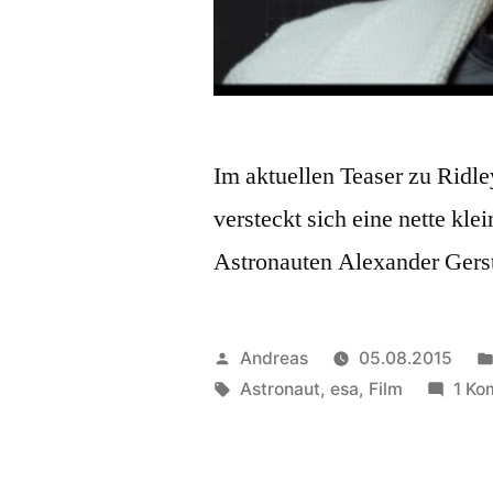
Im aktuellen Teaser zu Ridl
versteckt sich eine nette k
Astronauten Alexander Gers
Veröffentlicht
Andreas
05.08.2015
von
Schlagwörter:
Astronaut
,
esa
,
Film
1 Ko