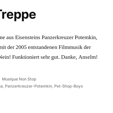
Treppe
ene aus Eisensteins Panzerkreuzer Potemkin,
 mit der 2005 entstandenen Filmmusik der
Nein! Funktioniert sehr gut. Danke, Anselm!
Veröffentlicht
Musique Non Stop
in
sa
,
Panzerkreuzer-Potemkin
,
Pet-Shop-Boys
emkin
ppe