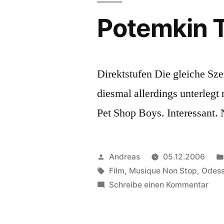
Potemkin 
Direktstufen Die gleiche Sz
diesmal allerdings unterlegt
Pet Shop Boys. Interessant. 
Veröffentlicht
Andreas
05.12.2006
von
Schlagwörter:
Film
,
Musique Non Stop
,
Odes
zu
Schreibe einen Kommentar
Pot
Tre