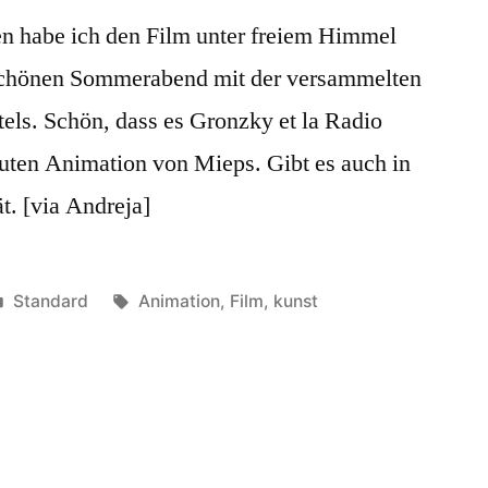
en habe ich den Film unter freiem Himmel
chönen Sommerabend mit der versammelten
ls. Schön, dass es Gronzky et la Radio
uten Animation von Mieps. Gibt es auch in
t. [via Andreja]
Veröffentlicht
Schlagwörter:
Standard
Animation
,
Film
,
kunst
in