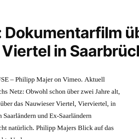
–
augenzwinkernde
Hommage
l: Dokumentarfilm ü
an
ESA-
Viertel in Saarbrü
Astronaut
Alexander
Gerst
E – Philipp Majer on Vimeo. Aktuell
chs Netz: Obwohl schon über zwei Jahre alt,
über das Nauwieser Viertel, Vierviertel, in
n Saarländern und Ex-Saarländern
cht natürlich. Philipp Majers Blick auf das