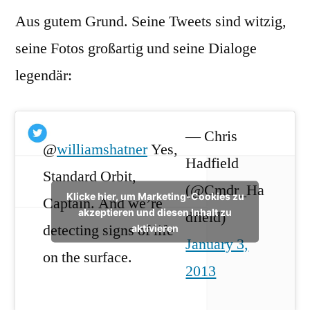
Aus gutem Grund. Seine Tweets sind witzig,
seine Fotos großartig und seine Dialoge
legendär:
— Chris
@
williamshatner
Yes,
Hadfield
Standard Orbit,
(@Cmdr_Ha
Klicke hier, um Marketing-Cookies zu
Captain. And we’re
akzeptieren und diesen Inhalt zu
dfield)
detecting signs of life
aktivieren
January 3,
on the surface.
2013