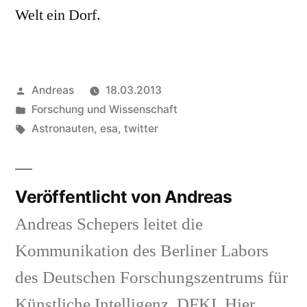
Welt ein Dorf.
Veröffentlicht
Andreas
18.03.2013
von
Veröffentlicht
Forschung und Wissenschaft
in
Schlagwörter:
Astronauten
,
esa
,
twitter
Veröffentlicht von Andreas
Andreas Schepers leitet die
Kommunikation des Berliner Labors
des Deutschen Forschungszentrums für
Künstliche Intelligenz, DFKI. Hier