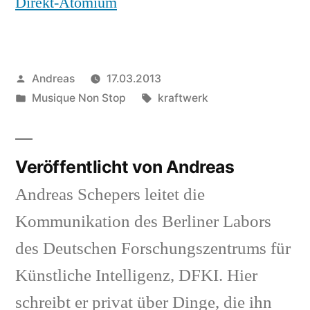
Direkt-Atomium
Veröffentlicht
Andreas
17.03.2013
von
Veröffentlicht
Schlagwörter:
Musique Non Stop
kraftwerk
in
Veröffentlicht von Andreas
Andreas Schepers leitet die
Kommunikation des Berliner Labors
des Deutschen Forschungszentrums für
Künstliche Intelligenz, DFKI. Hier
schreibt er privat über Dinge, die ihn