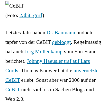
die
CeBIT
(Foto:
23bit_grrrl
)
2007!
Letztes Jahr haben
Dr. Baumann
und ich
tapfer von der CeBIT
gebloggt
. Regelmässig
hat auch
Jörg Möllenkamp
vom Sun-Stand
berichtet.
Johnny Haeusler traf auf Lars
Cords
, Thomas Knüwer hat die
unvernetzte
CeBIT
erlebt. Sonst aber war 2006 auf der
CeBIT
nicht viel los in Sachen Blogs und
Web 2.0.