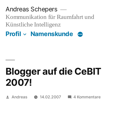
Zum
Andreas Schepers
Inhalt
Kommunikation für Raumfahrt und
springen
Künstliche Intelligenz
Profil
Namenskunde
Blogger auf die CeBIT
2007!
Veröffentlicht
zu
Andreas
14.02.2007
4 Kommentare
von
Blogg
auf