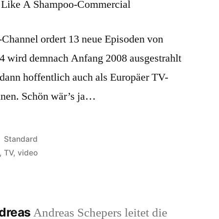
d Like A Shampoo-Commercial
i-Channel ordert 13 neue Episoden von
n 4 wird demnach Anfang 2008 ausgestrahlt
dann hoffentlich auch als Europäer TV-
nnen. Schön wär’s ja…
Veröffentlicht
Standard
in
,
TV
,
video
ndreas
Andreas Schepers leitet die