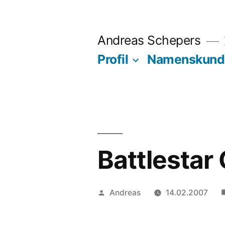
Zum
Inhalt
Andreas Schepers
springen
Profil
Namenskund
Battlestar 
Veröffentlicht
Andreas
14.02.2007
von