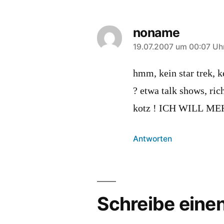
noname
sagt:
19.07.2007 um 00:07 Uh
hmm, kein star trek, k
? etwa talk shows, ri
kotz ! ICH WILL ME
Antworten
Schreibe ein