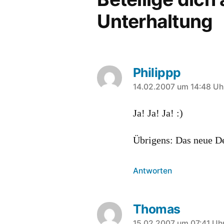
Unterhaltung
Philippp
sagt:
14.02.2007 um 14:48 Uh
Ja! Ja! Ja! :)
Übrigens: Das neue De
Antworten
Thomas
15.02.2007 um 07:41 Uh