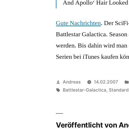
And Apollo‘ Hair Looke
Gute Nachrichten
. Der SciF
Battlestar Galactica. Seaso
werden. Bis dahin wird man 
Serien bei iTunes kaufen kö
Veröffentlicht
Andreas
14.02.2007
von
Schlagwörter:
Battlestar-Galactica
,
Standard
Veröffentlicht von A