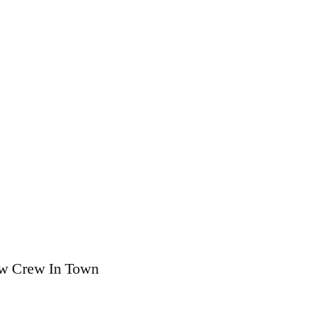
Season
4
bestätigt!
New Crew In Town