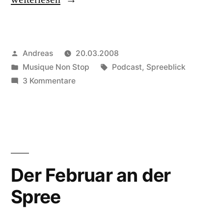
der
Spreeblick
Veröffentlicht
Andreas
20.03.2008
Podcast“
von
Veröffentlicht
Schlagwörter:
Musique Non Stop
Podcast
,
Spreeblick
in
zu
3 Kommentare
Livemitgebloggt:
der
Spreeblick
Podcast
Der Februar an der
Spree