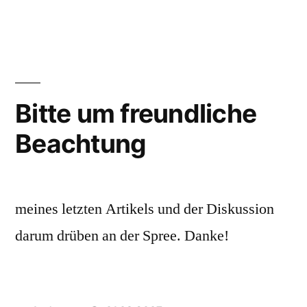
Auf
die
letze
Minute:
Geschenktipps
zu
Bitte um freundliche
Weihnachten
Beachtung
meines letzten Artikels und der Diskussion
darum drüben an der Spree. Danke!