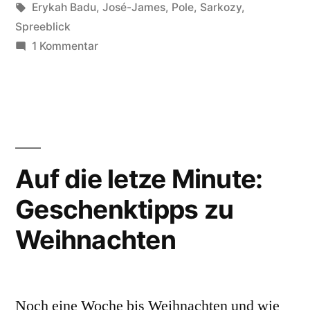
von
Schlagwörter:
in
Erykah Badu
,
José-James
,
Pole
,
Sarkozy
,
Spreeblick
zu
1 Kommentar
Der
Februar
an
der
Spree
Auf die letze Minute:
Geschenktipps zu
Weihnachten
Noch eine Woche bis Weihnachten und wie