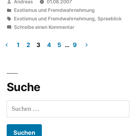
Veröffentlicht
Andreas
01.08.2007
von
Veröffentlicht
Exotismus und Fremdwahrnehmung
in
Schlagwörter:
Exotismus und Fremdwahrnehmung
,
Spreeblick
zu
Schreibe einen Kommentar
Bitte
um
1
2
3
4
5
…
9
freundliche
Beitragsnavigation
Beachtung
Suche
Suchen
nach: