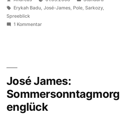
von
Schlagwörter:
in
Erykah Badu
,
José-James
,
Pole
,
Sarkozy
,
Spreeblick
zu
1 Kommentar
Der
Februar
an
der
Spree
José James:
Sommersonntagmorg
englück