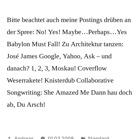
Bitte beachtet auch meine Postings drüben an
der Spree: No! Yes! Maybe…Perhaps…Yes
Babylon Must Fall! Zu Architektur tanzen:
José James Google, Yahoo, Ask – und
danach? 1, 2, 3, Moskau! Coverflow
Weserrakete! Knisterdub Collaborative
Songwriting: She Amazed Me Dann hau doch
ab, Du Arsch!
Veröffentlicht
Veröffentlicht
Andreas
01.03.2008
Standard