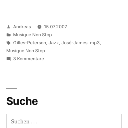
James:
Sommersonntagmorgenglück“
Veröffentlicht
Andreas
15.07.2007
von
Veröffentlicht
Musique Non Stop
in
Schlagwörter:
Gilles-Peterson
,
Jazz
,
José-James
,
mp3
,
Musique Non Stop
zu
3 Kommentare
José
James:
Sommersonntagmorgenglück
Suche
Suchen