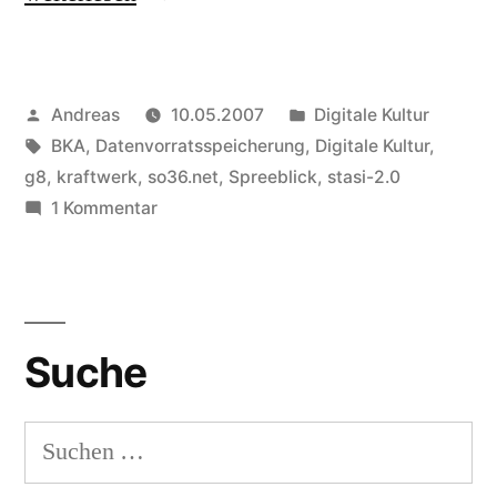
Veröffentlicht
Veröffentlicht
Andreas
10.05.2007
Digitale Kultur
von
Schlagwörter:
in
BKA
,
Datenvorratsspeicherung
,
Digitale Kultur
,
g8
,
kraftwerk
,
so36.net
,
Spreeblick
,
stasi-2.0
zu
1 Kommentar
Computerwelt
Suche
Suchen
nach: