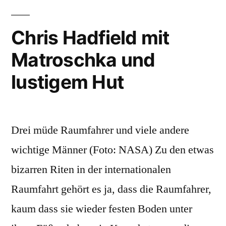
–
für
Voyager’s
Chris Hadfield mit
Aliens“
Golden
Matroschka und
Record:
Musik
lustigem Hut
für
Aliens
Drei müde Raumfahrer und viele andere
wichtige Männer (Foto: NASA) Zu den etwas
bizarren Riten in der internationalen
Raumfahrt gehört es ja, dass die Raumfahrer,
kaum dass sie wieder festen Boden unter