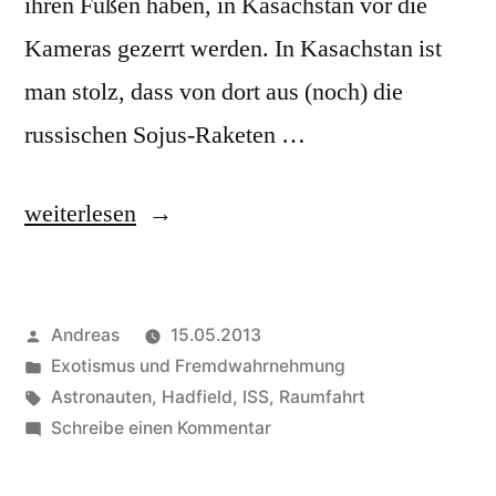
ihren Füßen haben, in Kasachstan vor die
Kameras gezerrt werden. In Kasachstan ist
man stolz, dass von dort aus (noch) die
russischen Sojus-Raketen …
„Chris
weiterlesen
Hadfield
mit
Veröffentlicht
Andreas
15.05.2013
Matroschka
von
Veröffentlicht
Exotismus und Fremdwahrnehmung
und
in
Schlagwörter:
Astronauten
,
Hadfield
,
ISS
,
Raumfahrt
lustigem
zu
Schreibe einen Kommentar
Chris
Hut“
Hadfield