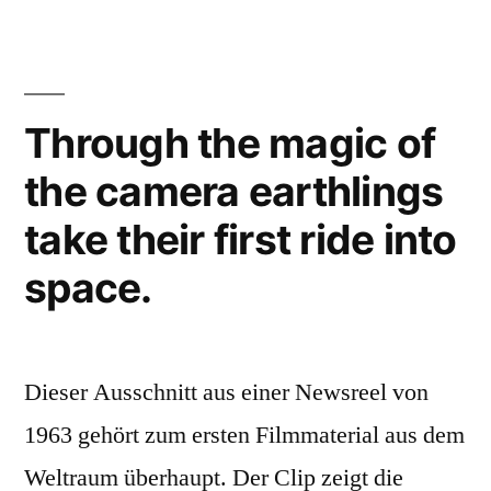
mit
Matroschka
und
lustigem
Through the magic of
Hut
the camera earthlings
take their first ride into
space.
Dieser Ausschnitt aus einer Newsreel von
1963 gehört zum ersten Filmmaterial aus dem
Weltraum überhaupt. Der Clip zeigt die