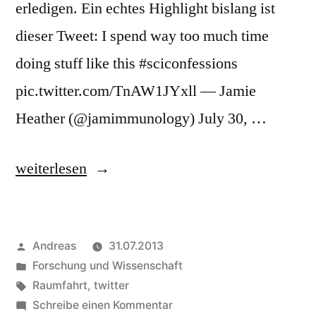
erledigen. Ein echtes Highlight bislang ist
dieser Tweet: I spend way too much time
doing stuff like this #sciconfessions
pic.twitter.com/TnAW1JYxll — Jamie
Heather (@jamimmunology) July 30, …
„#sciconfessions“
weiterlesen
Veröffentlicht
Andreas
31.07.2013
von
Veröffentlicht
Forschung und Wissenschaft
in
Schlagwörter:
Raumfahrt
,
twitter
zu
Schreibe einen Kommentar