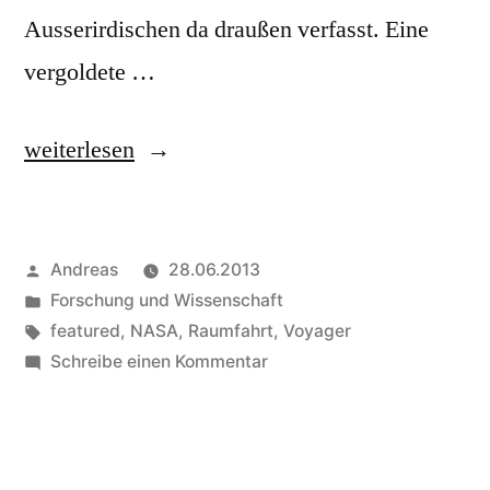
Ausserirdischen da draußen verfasst. Eine
vergoldete …
„Herzliche
weiterlesen
Grüße
an
Veröffentlicht
Andreas
28.06.2013
alle!
von
Veröffentlicht
Forschung und Wissenschaft
–
in
Schlagwörter:
featured
,
NASA
,
Raumfahrt
,
Voyager
Voyager’s
zu
Schreibe einen Kommentar
Herzliche
Golden
Grüße
Record:
an
alle!
Musik