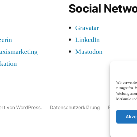
Social Netwo
Gravatar
zerin
LinkedIn
raxismarketing
Mastodon
kation
Wir verwenden
zuzugreifen. W
Werbung anzuz
Merkmale und 
iert von WordPress.
Datenschutzerklärung
Profil
Nam
Akze