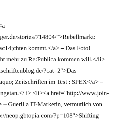
<a
gger.de/stories/714804/">Rebellmarkt:
ac14;chten kommt.</a> – Das Foto!
cht mehr zu Re:Publica kommen will.</li>
tschriftenblog.de/?cat=2">Das
aquo; Zeitschriften im Test : SPEX</a> –
angetan.</li> <li><a href="http://www.join-
– Guerilla IT-Marketin, vermutlich von
p://neop.gbtopia.com/?p=108">Shifting