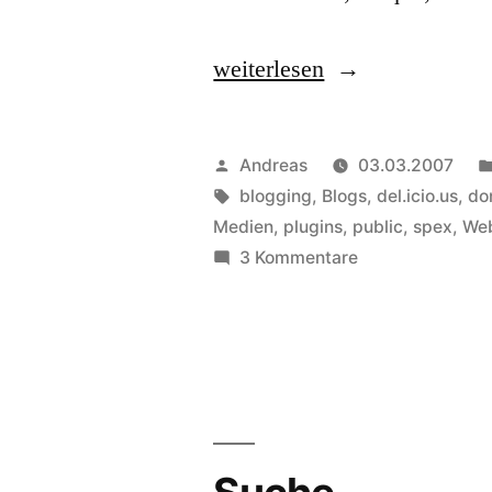
„Meine
weiterlesen
del.icio.us
Bookmarks
Veröffentlicht
Andreas
03.03.2007
für
von
Schlagwörter:
blogging
,
Blogs
,
del.icio.us
,
do
Medien
,
plugins
,
public
,
spex
,
Web
02.
zu
3 Kommentare
März“
Meine
del.icio.us
Bookmarks
für
02.
März