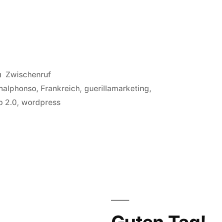
Veröffentlicht
Zwischenruf
in
nalphonso
,
Frankreich
,
guerillamarketing
,
 2.0
,
wordpress