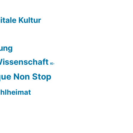
itale Kultur
ung
issenschaft
KI-
ue Non Stop
hlheimat