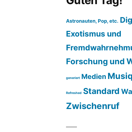
Guten Tag!
Dig
Astronauten, Pop, etc.
Exotismus und
Fremdwahrnehm
Forschung und W
Musiq
Medien
generiert
Standard
Wa
Refreshed
Zwischenruf