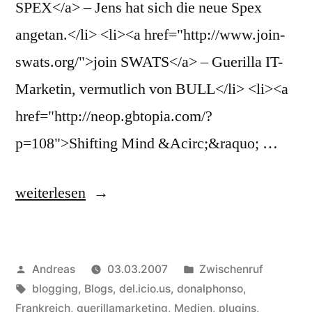
SPEX</a> – Jens hat sich die neue Spex
angetan.</li> <li><a href="http://www.join-
swats.org/">join SWATS</a> – Guerilla IT-
Marketin, vermutlich von BULL</li> <li><a
href="http://neop.gbtopia.com/?
p=108">Shifting Mind &Acirc;&raquo; …
„Meine
weiterlesen
del.icio.us
Bookmarks
Veröffentlicht
Veröffentlicht
Andreas
03.03.2007
Zwischenruf
für
von
Schlagwörter:
in
blogging
,
Blogs
,
del.icio.us
,
donalphonso
,
02.
Frankreich
,
guerillamarketing
,
Medien
,
plugins
,