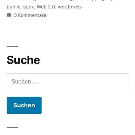
März“
public
,
spex
,
Web 2.0
,
wordpress
zu
3 Kommentare
Meine
del.icio.us
Bookmarks
für
Suche
02.
März
Suchen
nach: