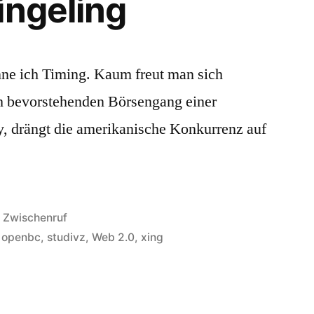
ingeling
enne ich Timing. Kaum freut man sich
ch bevorstehenden Börsengang einer
 drängt die amerikanische Konkurrenz auf
Veröffentlicht
Zwischenruf
in
,
openbc
,
studivz
,
Web 2.0
,
xing
kXing
eling