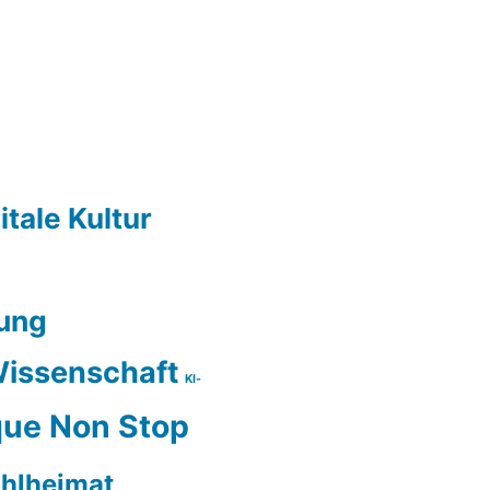
itale Kultur
ung
issenschaft
KI-
ue Non Stop
hlheimat