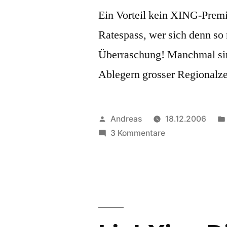
Ein Vorteil kein XING-Premiu
Ratespass, wer sich denn so
Überraschung! Manchmal sin
Ablegern grosser Regionalze
Veröffentlicht
Andreas
18.12.2006
von
zu
3 Kommentare
Heiteres
Besucherraten