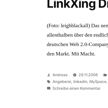
LinkXing D
(Foto: leighblackall) Das n
allenthalben über den endli
deutschen Web 2.0-Company,
den Markt. Mit Macht.
Veröffentlicht
Andreas
29.11.2006
von
Schlagwörter:
Angeberei
,
linkedin
,
MySpace
zu
Schreibe einen Kommentar
Lin
Ding