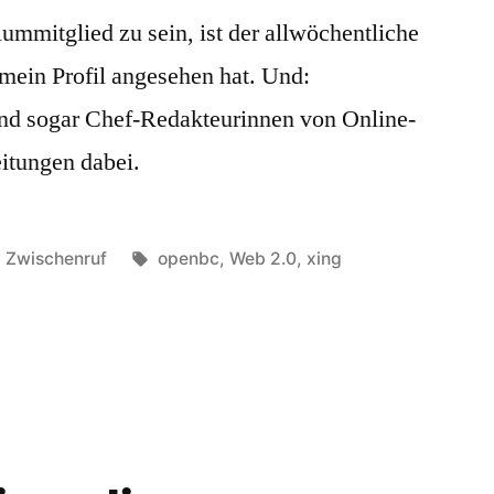
mmitglied zu sein, ist der allwöchentliche
 mein Profil angesehen hat. Und:
d sogar Chef-Redakteurinnen von Online-
itungen dabei.
Veröffentlicht
Schlagwörter:
Zwischenruf
openbc
,
Web 2.0
,
xing
in