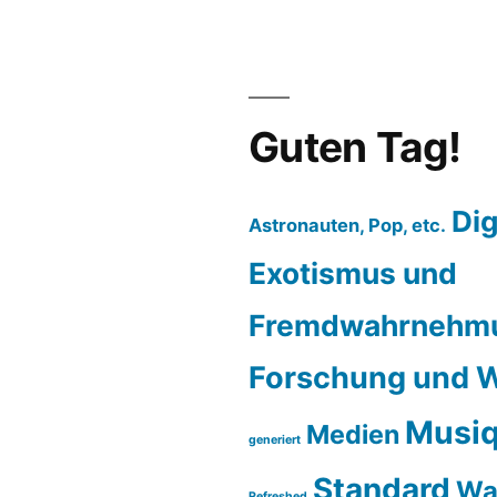
Guten Tag!
Dig
Astronauten, Pop, etc.
Exotismus und
Fremdwahrnehm
Forschung und W
Musiq
Medien
generiert
Standard
Wa
Refreshed