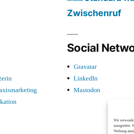
Zwischenruf
Social Netwo
Gravatar
zerin
LinkedIn
raxismarketing
Mastodon
kation
Wir verwenden
zuzugreifen. W
Werbung anzuz