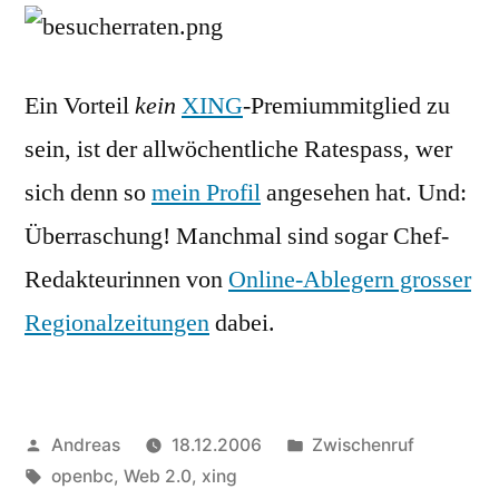
Ein Vorteil
kein
XING
-Premiummitglied zu
sein, ist der allwöchentliche Ratespass, wer
sich denn so
mein Profil
angesehen hat. Und:
Überraschung! Manchmal sind sogar Chef-
Redakteurinnen von
Online-Ablegern grosser
Regionalzeitungen
dabei.
Veröffentlicht
Veröffentlicht
Andreas
18.12.2006
Zwischenruf
von
Schlagwörter:
in
openbc
,
Web 2.0
,
xing