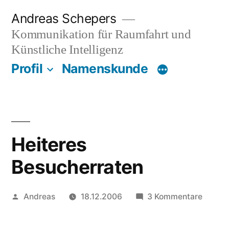
Zum
Andreas Schepers
Inhalt
Kommunikation für Raumfahrt und
springen
Künstliche Intelligenz
Profil
Namenskunde
Heiteres
Besucherraten
Veröffentlicht
zu
Andreas
18.12.2006
3 Kommentare
von
Heiter
Besuch