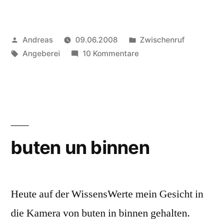
Veröffentlicht
Veröffentlicht
Andreas
09.06.2008
Zwischenruf
von
Schlagwörter:
zu
in
Angeberei
10 Kommentare
Vierunddreissig
buten un binnen
Heute auf der WissensWerte mein Gesicht in
die Kamera von buten in binnen gehalten.