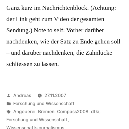
Ganz kurz im Nachrichtenblock. (Achtung:
der Link geht zum Video der gesamten
Sendung.) Note to self: Vorher darüber
nachdenken, wie der Satz zu Ende gehen soll
– und darüber nachdenken, die Zahnlücke
schliessen zu lassen.
Veröffentlicht
Andreas
27.11.2007
von
Veröffentlicht
Forschung und Wissenschaft
in
Schlagwörter:
Angeberei
,
Bremen
,
Compass2008
,
dfki
,
Forschung und Wissenschaft
,
Wissenschaftsjournalismus