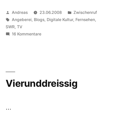
Tee?“
Veröffentlicht
Veröffentlicht
Andreas
23.06.2008
Zwischenruf
von
Schlagwörter:
in
Angeberei
,
Blogs
,
Digitale Kultur
,
Fernsehen
,
SWR
,
TV
zu
16 Kommentare
Kaffee
oder
Tee?
Vierunddreissig
…