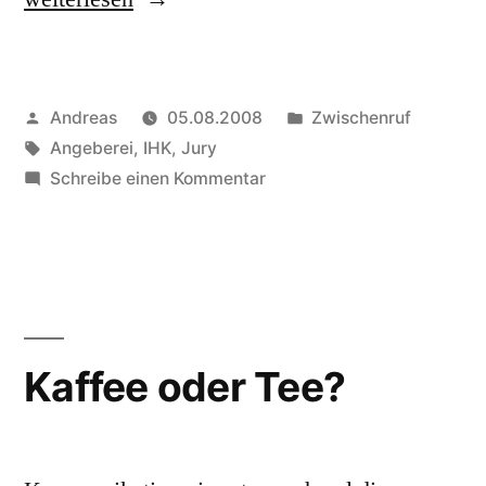
IHK-
Best-
Veröffentlicht
Veröffentlicht
Andreas
05.08.2008
Zwischenruf
Practice-
von
Schlagwörter:
in
Angeberei
,
IHK
,
Jury
Award
zu
Schreibe einen Kommentar
2008
Der
IHK-
geht
Best-
an…“
Practice-
Award
2008
Kaffee oder Tee?
geht
an…