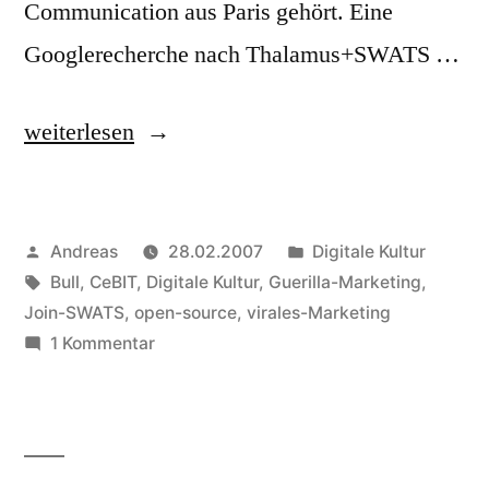
Communication aus Paris gehört. Eine
Googlerecherche nach Thalamus+SWATS …
„JOIN
weiterlesen
SWATS
–
Veröffentlicht
Veröffentlicht
Andreas
28.02.2007
Digitale Kultur
Virales
von
Schlagwörter:
in
Bull
,
CeBIT
,
Digitale Kultur
,
Guerilla-Marketing
,
Marketing
Join-SWATS
,
open-source
,
virales-Marketing
aus
zu
1 Kommentar
JOIN
Frankreich“
SWATS
–
Virales