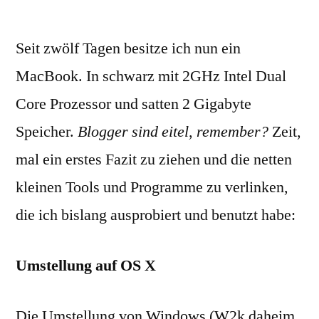
von
Switc
Die
Seit zwölf Tagen besitze ich nun ein
erste
Tage
MacBook. In schwarz mit 2GHz Intel Dual
mit
Core Prozessor und satten 2 Gigabyte
mein
MacB
Speicher.
Blogger sind eitel, remember?
Zeit,
mal ein erstes Fazit zu ziehen und die netten
kleinen Tools und Programme zu verlinken,
die ich bislang ausprobiert und benutzt habe:
Umstellung auf OS X
Die Umstellung von Windows (W2k daheim