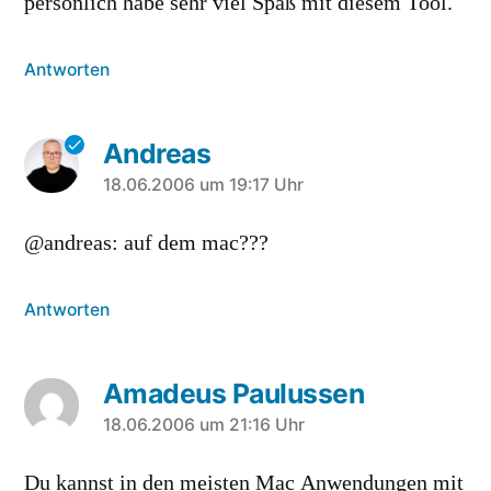
persönlich habe sehr viel Spaß mit diesem Tool.
Antworten
Andreas
sagt:
18.06.2006 um 19:17 Uhr
@andreas: auf dem mac???
Antworten
Amadeus Paulussen
sagt:
18.06.2006 um 21:16 Uhr
Du kannst in den meisten Mac Anwendungen mit