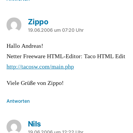
Zippo
sagt:
19.06.2006 um 07:20 Uhr
Hallo Andreas!
Netter Freeware HTML-Editor: Taco HTML Edit
http://tacosw.com/main.php
Viele Grüße von Zippo!
Antworten
Nils
19.06.2006 um 12:22 Uhr