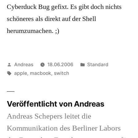
Cyberduck Bug gefixt. Es gibt doch nichts
schöneres als direkt auf der Shell
herumzumachen. ;)
Veröffentlicht
Veröffentlicht
Andreas
18.06.2006
Standard
von
Schlagwörter:
in
apple
,
macbook
,
switch
Veröffentlicht von Andreas
Andreas Schepers leitet die
Kommunikation des Berliner Labors