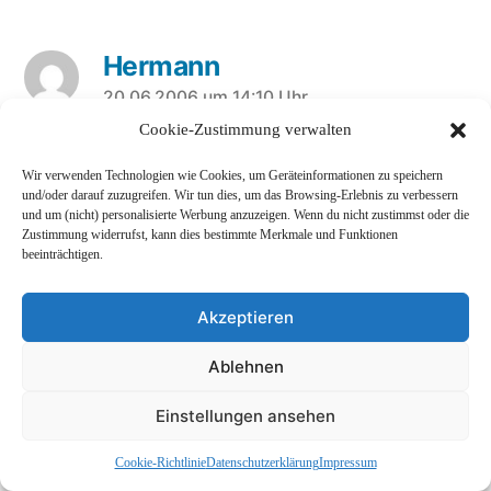
Hermann
sagt:
20.06.2006 um 14:10 Uhr
Cookie-Zustimmung verwalten
Einen Versuch wert, ohne Befehlszeilen und sehr
Wir verwenden Technologien wie Cookies, um Geräteinformationen zu speichern
bequem per drag and drop ist MacSFTP,
und/oder darauf zuzugreifen. Wir tun dies, um das Browsing-Erlebnis zu verbessern
und um (nicht) personalisierte Werbung anzuzeigen. Wenn du nicht zustimmst oder die
download unter
Zustimmung widerrufst, kann dies bestimmte Merkmale und Funktionen
beeinträchtigen.
http://pros.orange.fr/chombier/MacSFTP/SFTP_
down.html
oder ziemlich hakelig macssh, nur für
Akzeptieren
Liebhaber allerdings (!), unter
Ablehnen
http://macssh.com
.
Einstellungen ansehen
Für allerlei zum Mac kann ich Dir den guten,
alten und unabhängigen newsletter »tidbits«
Cookie-Richtlinie
Datenschutzerklärung
Impressum