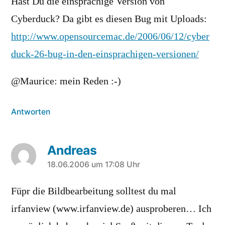
Hast Du die einsprachige Version von
Cyberduck? Da gibt es diesen Bug mit Uploads:
http://www.opensourcemac.de/2006/06/12/cyber
duck-26-bug-in-den-einsprachigen-versionen/
@Maurice: mein Reden :-)
Antworten
Andreas
sagt:
18.06.2006 um 17:08 Uhr
Füpr die Bildbearbeitung solltest du mal
irfanview (www.irfanview.de) ausproberen… Ich