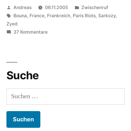
Veröffentlicht
Veröffentlicht
Andreas
06.11.2005
Zwischenruf
Zyed“
von
Schlagwörter:
in
Bouna
,
France
,
Frankreich
,
Paris Riots
,
Sarkozy
,
Zyed
zu
37 Kommentare
Pour
Bouna
et
Zyed
Suche
Suchen
nach: