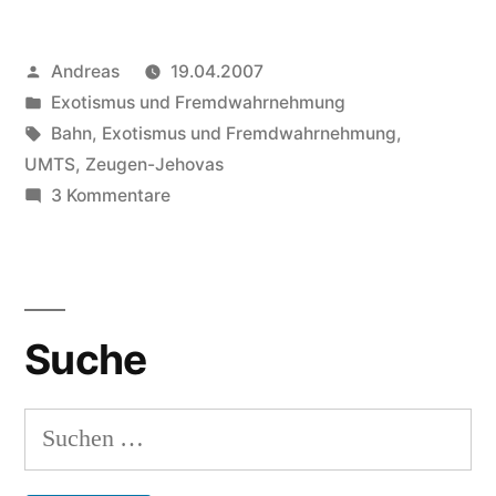
Veröffentlicht
Andreas
19.04.2007
von
Veröffentlicht
Exotismus und Fremdwahrnehmung
in
Schlagwörter:
Bahn
,
Exotismus und Fremdwahrnehmung
,
UMTS
,
Zeugen-Jehovas
zu
3 Kommentare
Nachgebloggt
Suche
Suchen
nach: