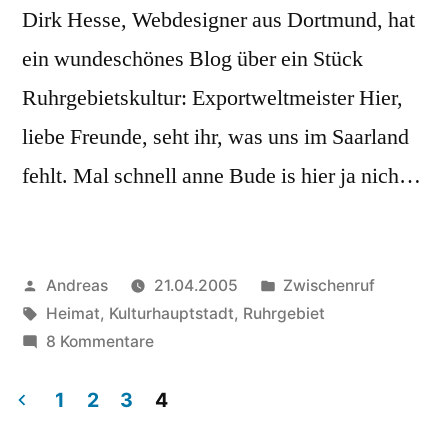
Dirk Hesse, Webdesigner aus Dortmund, hat
ein wundeschönes Blog über ein Stück
Ruhrgebietskultur: Exportweltmeister Hier,
liebe Freunde, seht ihr, was uns im Saarland
fehlt. Mal schnell anne Bude is hier ja nich…
Veröffentlicht
Veröffentlicht
Andreas
21.04.2005
Zwischenruf
von
Schlagwörter:
in
Heimat
,
Kulturhauptstadt
,
Ruhrgebiet
zu
8 Kommentare
Exportweltmeister!
1
2
3
4
Beitragsnavigation