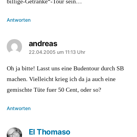
billige-Getränke“-Tour sein…
Antworten
andreas
sagt:
22.04.2005 um 11:13 Uhr
Oh ja bitte! Lasst uns eine Budentour durch SB
machen. Vielleicht krieg ich da ja auch eine
gemischte Tüte fuer 50 Cent, oder so?
Antworten
El Thomaso