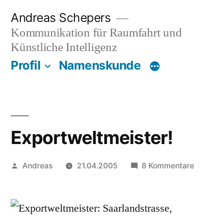
Zum
Andreas Schepers
Inhalt
Kommunikation für Raumfahrt und
springen
Künstliche Intelligenz
Profil
Namenskunde
Exportweltmeister!
Veröffentlicht
zu
Andreas
21.04.2005
8 Kommentare
von
Export