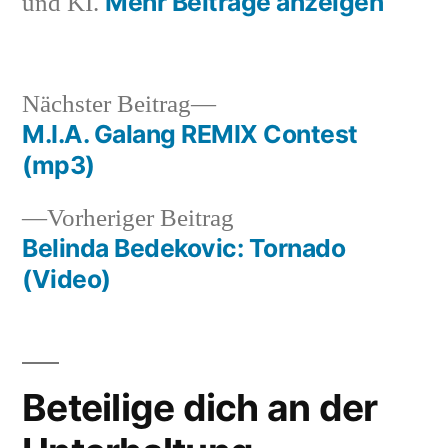
Mehr Beiträge anzeigen
und KI.
Nächster
Nächster Beitrag
Beitrag:
M.I.A. Galang REMIX Contest
Beitragsnavigation
(mp3)
Vorheriger
Vorheriger Beitrag
Beitrag:
Belinda Bedekovic: Tornado
(Video)
Beteilige dich an der