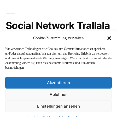
Social Network Trallala
Cookie-Zustimmung verwalten
Gravatar
Wir verwenden Technologien wie Cookies, um Geräteinformationen zu speichern
LinkedIn
und/oder darauf zuzugreifen. Wir tun dies, um das Browsing-Erlebnis zu verbessern
und um (nicht) personalisierte Werbung anzuzeigen. Wenn du nicht zustimmst oder die
Mastodon
Zustimmung widerrufst, kann dies bestimmte Merkmale und Funktionen
beeinträchtigen.
Akzeptieren
Andreas Schepers
,
Stolz präsentiert von WordPress.
Ablehnen
Datenschutzerklärung
Profil
Namenskunde
Einstellungen ansehen
Impressum und Rechtliches