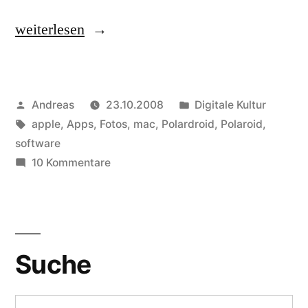
„Digitale
weiterlesen
(TM)
Polaroid
Fotos:
Veröffentlicht
Veröffentlicht
Andreas
23.10.2008
Digitale Kultur
Old
von
Schlagwörter:
in
apple
,
Apps
,
Fotos
,
mac
,
Polardroid
,
Polaroid
,
School
software
mit
zu
10 Kommentare
Digitale
Polardroid“
(TM)
Polaroid
Fotos:
Old
Suche
School
mit
Polardroid
Suchen