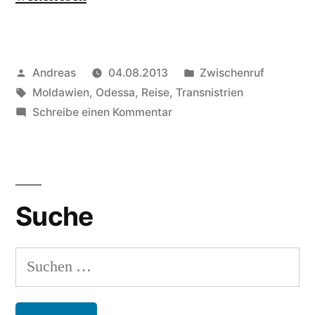
Transnistrien“
Veröffentlicht
Veröffentlicht
Andreas
04.08.2013
Zwischenruf
von
Schlagwörter:
in
Moldawien
,
Odessa
,
Reise
,
Transnistrien
zu
Schreibe einen Kommentar
Durch
Transnistrien
Suche
Suchen
nach: