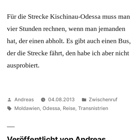
Für die Strecke Kischinau-Odessa muss man
vier Stunden rechnen, wenn man jemanden
hat, der einen abholt. Es gibt auch einen Bus,
der die Strecke fährt, den habe ich aber nicht
ausprobiert.
Veröffentlicht
Veröffentlicht
Andreas
04.08.2013
Zwischenruf
von
Schlagwörter:
in
Moldawien
,
Odessa
,
Reise
,
Transnistrien
Veröffentlicht von Andreas