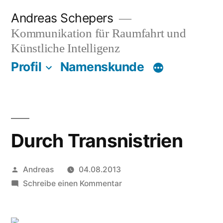
Zum
Andreas Schepers
Inhalt
Kommunikation für Raumfahrt und
springen
Künstliche Intelligenz
Profil
Namenskunde
Durch Transnistrien
Veröffentlicht
Andreas
04.08.2013
von
zu
Schreibe einen Kommentar
Durch
Transnistrien