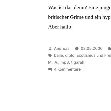
Was ist das denn? Eine junge
britischer Grime und ein hy
Aber hallo!
Veröffentlicht
Andreas
08.05.2006
von
Schlagwörter:
baile
,
diplo
,
Exotismus und F
M.I.A.
,
mp3
,
tigarah
zu
4 Kommentare
Tanz
die
Globalisierung!