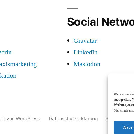
Social Netwo
Gravatar
zerin
LinkedIn
raxismarketing
Mastodon
kation
Wir verwenden
zuzugreifen. W
Werbung anzuz
Merkmale und 
iert von WordPress.
Datenschutzerklärung
Profil
Nam
Akze