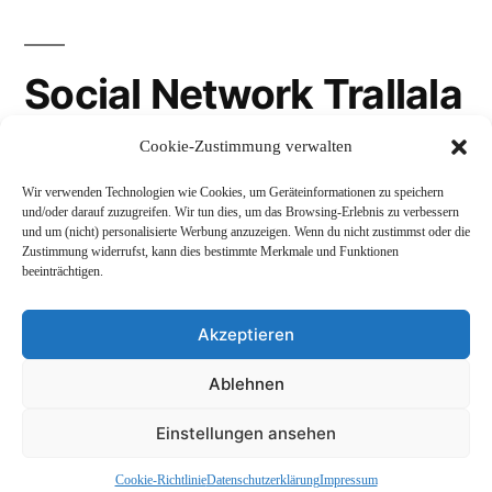
Social Network Trallala
Cookie-Zustimmung verwalten
Gravatar
Wir verwenden Technologien wie Cookies, um Geräteinformationen zu speichern
LinkedIn
und/oder darauf zuzugreifen. Wir tun dies, um das Browsing-Erlebnis zu verbessern
und um (nicht) personalisierte Werbung anzuzeigen. Wenn du nicht zustimmst oder die
Mastodon
Zustimmung widerrufst, kann dies bestimmte Merkmale und Funktionen
beeinträchtigen.
Akzeptieren
Andreas Schepers
,
Stolz präsentiert von WordPress.
Ablehnen
Datenschutzerklärung
Profil
Namenskunde
Einstellungen ansehen
Impressum und Rechtliches
Cookie-Richtlinie
Datenschutzerklärung
Impressum