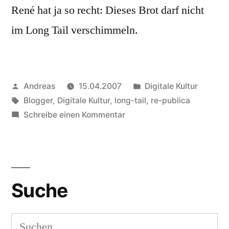
René hat ja so recht: Dieses Brot darf nicht
im Long Tail verschimmeln.
Veröffentlicht
Veröffentlicht
Andreas
15.04.2007
Digitale Kultur
von
Schlagwörter:
in
Blogger
,
Digitale Kultur
,
long-tail
,
re-publica
zu
Schreibe einen Kommentar
Lest
mehr
Graubrot
Suche
Suchen