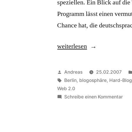
speziellen. Ein Blick auf die
Programm lässt einen vermute
Chance hat, die deutschspra
„Re:Publica
weiterlesen
–
die
Veröffentlicht
Andreas
25.02.2007
Blogosphäre
von
Schlagwörter:
Berlin
,
blogosphäre
,
Hard-Blog
Web 2.0
unter
zu
Schreibe einen Kommentar
einem
Re:P
–
Dach“
die
Blo