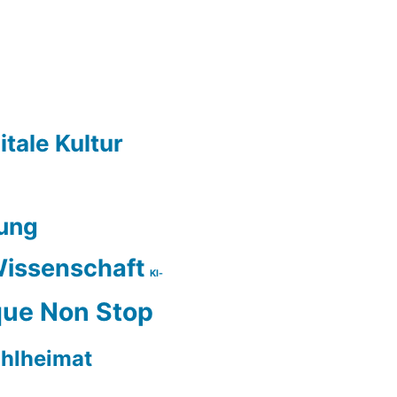
itale Kultur
ung
issenschaft
KI-
ue Non Stop
hlheimat