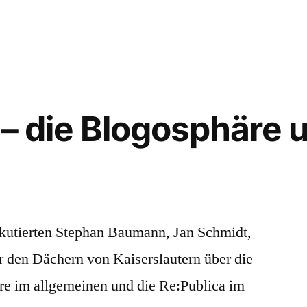
d
gging
ntists
hen
 – die Blogosphäre 
erbloggerin
ting
w
skutierten Stephan Baumann, Jan Schmidt,
 den Dächern von Kaiserslautern über die
ublica
re im allgemeinen und die Re:Publica im