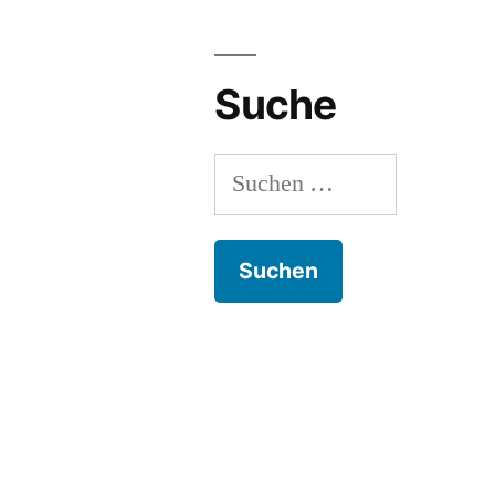
unte
ein
Dac
Suche
Suchen
nach: