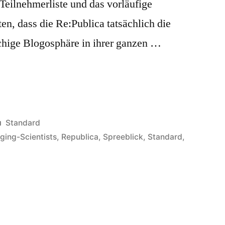
 Teilnehmerliste und das vorläufige
n, dass die Re:Publica tatsächlich die
chige Blogosphäre in ihrer ganzen …
Veröffentlicht
Standard
in
ging-Scientists
,
Republica
,
Spreeblick
,
Standard
,
ublica
gosphäre