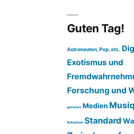
r
em
h
Guten Tag!
Dig
Astronauten, Pop, etc.
Exotismus und
Fremdwahrnehm
Forschung und W
Musiq
Medien
generiert
Standard
Wa
Refreshed