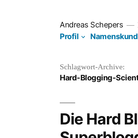
Zum
Inhalt
Andreas Schepers
springen
Profil
Namenskund
Schlagwort-Archive:
Hard-Blogging-Scient
Die Hard B
Superblogg