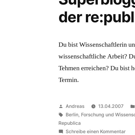
der re:publ
Du bist Wissenschaftlerin un
wissenschaftliche Arbeit? D
Tehmen erreichen? Du bist h
Termin.
Veröffentlicht
Andreas
13.04.2007
von
Schlagwörter:
Berlin
,
Forschung und Wissens
Republica
zu
Schreibe einen Kommentar