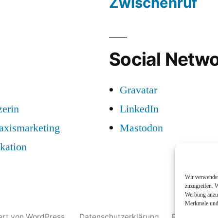
Zwischenruf
Social Netwo
Gravatar
zerin
LinkedIn
raxismarketing
Mastodon
kation
Wir verwenden
zuzugreifen. W
Werbung anzuz
Merkmale und 
iert von WordPress.
Datenschutzerklärung
Profil
Nam