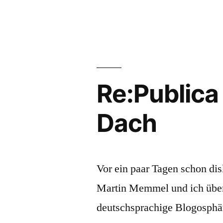
Die
Har
Blo
Scie
suc
die
Re:Publica
Sup
–
Dach
Live
Cas
Sho
auf
Vor ein paar Tagen schon di
der
Martin Memmel und ich über
re:p
deutschsprachige Blogosphä