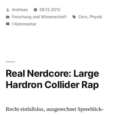
Veröffentlicht
Andreas
08.12.2012
von
Veröffentlicht
Schlagwörter:
Forschung und Wissenschaft
Cern
,
Physik
in
zu
1 Kommentar
Decay
–
Der
Zombie-
Film
vom
Real Nerdcore: Large
CERN
Hardron Collider Rap
Recht einfallslos, ausgerechnet Spreeblick-