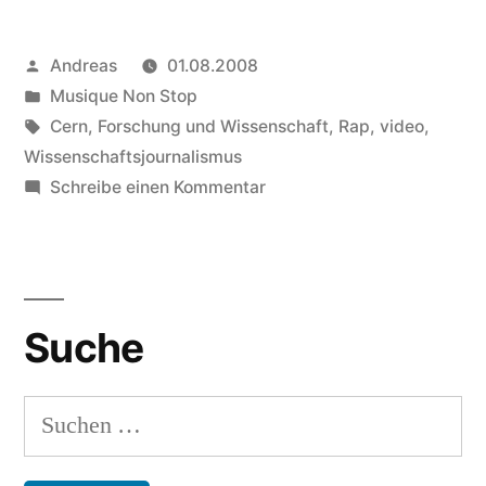
Large
Veröffentlicht
Andreas
01.08.2008
Hardron
von
Veröffentlicht
Musique Non Stop
Collider
in
Schlagwörter:
Cern
,
Forschung und Wissenschaft
,
Rap
,
video
,
Rap“
Wissenschaftsjournalismus
zu
Schreibe einen Kommentar
Real
Nerdcore:
Large
Hardron
Suche
Collider
Rap
Suchen
nach: