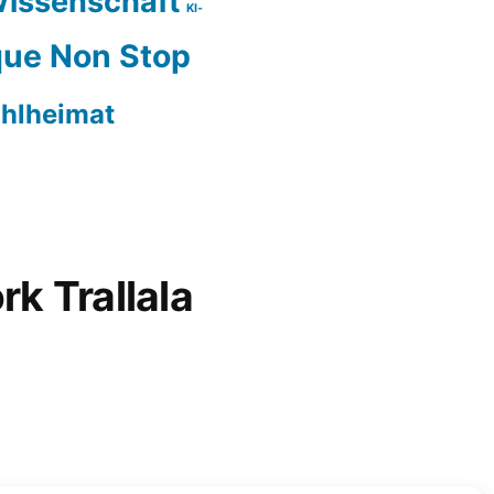
issenschaft
KI-
ue Non Stop
hlheimat
rk Trallala