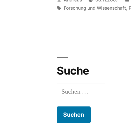
von
Schlagwörter:
Forschung und Wissenschaft
,
Suche
Suchen
nach: