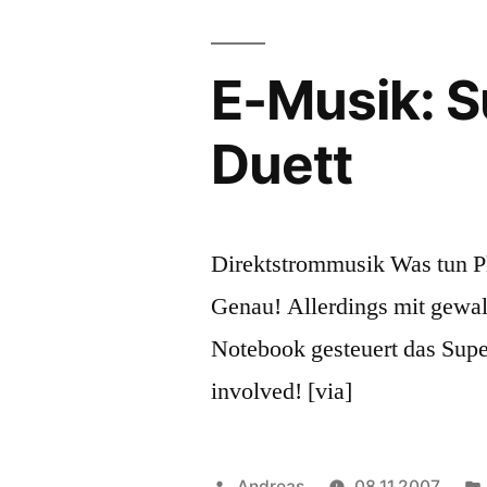
Zombie-
Film
vom
E-Musik: S
CERN
Duett
Direktstrommusik Was tun Phy
Genau! Allerdings mit gewal
Notebook gesteuert das Sup
involved! [via]
Veröffentlicht
Andreas
08.11.2007