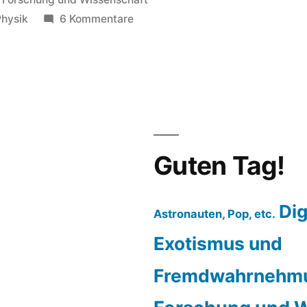
in
zu
Physik
6 Kommentare
E-
Musik:
Super
Mario
im
Teslaspulen
Duett
Guten Tag!
Dig
Astronauten, Pop, etc.
Exotismus und
Fremdwahrnehm