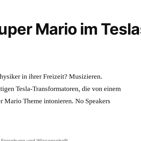
uper Mario im Tesl
siker in ihrer Freizeit? Musizieren.
tigen Tesla-Transformatoren, die von einem
er Mario Theme intonieren. No Speakers
Veröffentlicht
Forschung und Wissenschaft