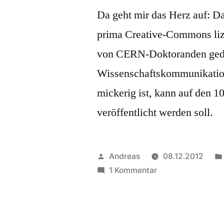
Da geht mir das Herz auf: 
prima Creative-Commons liz
von CERN-Doktoranden gedr
Wissenschaftskommunikatio
mickerig ist, kann auf den 1
veröffentlicht werden soll.
Veröffentlicht
Andreas
08.12.2012
von
zu
1 Kommentar
Decay
–
Der