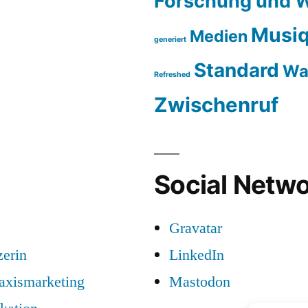
Forschung und W
Musiq
Medien
generiert
Standard
Wa
Refreshed
Zwischenruf
Social Netwo
Gravatar
zerin
LinkedIn
raxismarketing
Mastodon