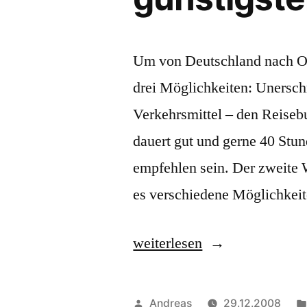
Um von Deutschland nach Od
drei Möglichkeiten: Unersch
Verkehrsmittel – den Reisebu
dauert gut und gerne 40 Stun
empfehlen sein. Der zweite W
es verschiedene Möglichkei
„Reise
weiterlesen
nach
Odessa:
Veröffentlicht
Andreas
29.12.2008