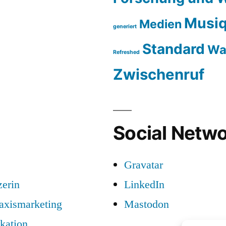
Musiq
Medien
generiert
Standard
Wa
Refreshed
Zwischenruf
Social Netwo
Gravatar
zerin
LinkedIn
raxismarketing
Mastodon
kation