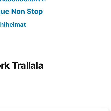
KI-
ue Non Stop
hlheimat
rk Trallala