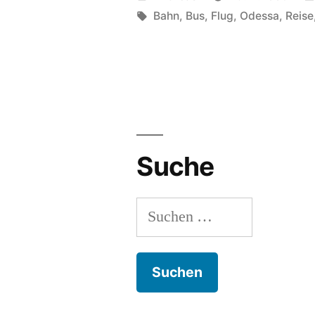
die
von
Schlagwörter:
Bahn
,
Bus
,
Flug
,
Odessa
,
Reise
Wahl
des
günstigsten
Verkehrsmittels“
Suche
Suchen
nach: