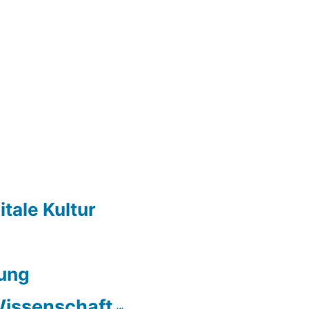
itale Kultur
ung
issenschaft