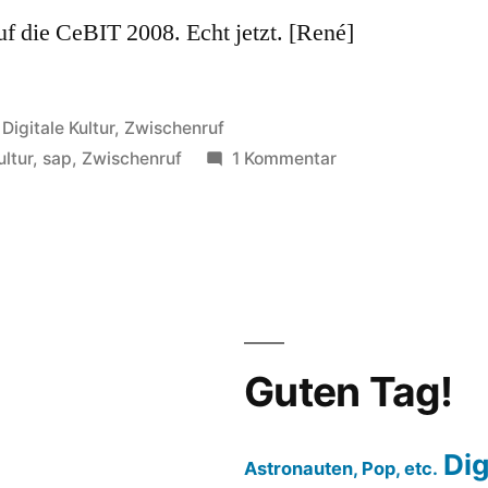
uf die CeBIT 2008. Echt jetzt. [René]
Veröffentlicht
Digitale Kultur
,
Zwischenruf
in
zu
ultur
,
sap
,
Zwischenruf
1 Kommentar
Stimmt,
wir
wollten
ja
Deutsch
reden
Guten Tag!
Dig
Astronauten, Pop, etc.