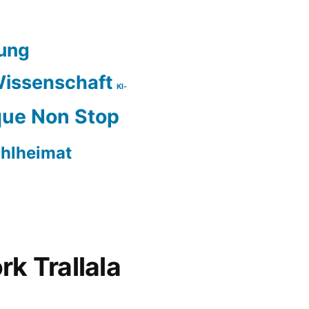
ung
issenschaft
KI-
ue Non Stop
hlheimat
rk Trallala