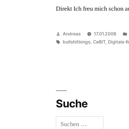
Direkt Ich freu mich schon a
Veröffentlicht
Andreas
17.01.2008
von
Schlagwörter:
bullshitbingo
,
CeBIT
,
Digitale K
Suche
Suchen