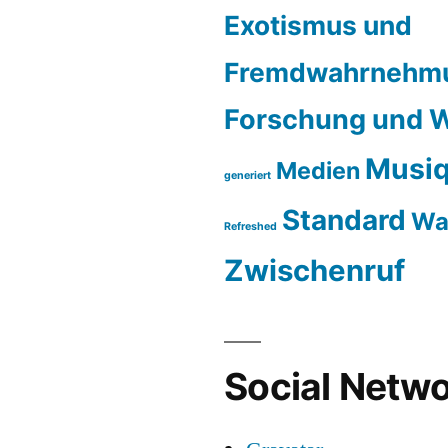
Exotismus und
Fremdwahrnehm
Forschung und W
Musiq
Medien
generiert
Standard
Wa
Refreshed
Zwischenruf
Social Netwo