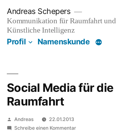
Zum
Andreas Schepers
Inhalt
Kommunikation für Raumfahrt und
springen
Künstliche Intelligenz
Profil
Namenskunde
Social Media für die
Raumfahrt
Veröffentlicht
Andreas
22.01.2013
von
zu
Schreibe einen Kommentar
Social