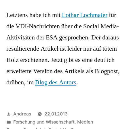
Media
Letztens habe ich mit
Lothar Lochmaier
für
für
die
die VDI-Nachrichten über die Social Media-
Raumfahrt
Aktivitäten der ESA gesprochen. Der daraus
resultierende Artikel ist leider nur auf totem
Holz erschienen. Jetzt gibt es eine deutlich
erweiterte Version des Artikels als Blogpost,
drüben, im
Blog des Autors
.
Veröffentlicht
Andreas
22.01.2013
von
Veröffentlicht
Forschung und Wissenschaft
,
Medien