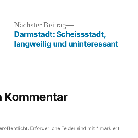
heriger
Nächster
Nächster Beitrag
rag:
Beitrag:
Darmstadt: Scheissstadt,
langweilig und uninteressant
en Kommentar
röffentlicht.
Erforderliche Felder sind mit
*
markiert