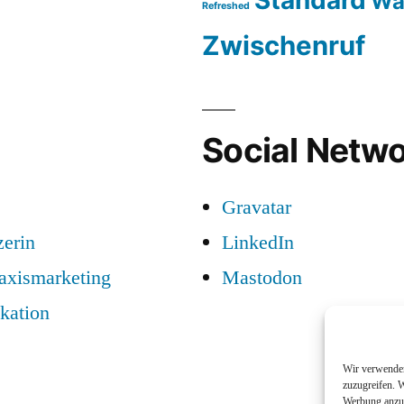
Standard
Wa
Refreshed
Zwischenruf
Social Netwo
Gravatar
zerin
LinkedIn
raxismarketing
Mastodon
kation
Wir verwenden
zuzugreifen. W
Werbung anzuz