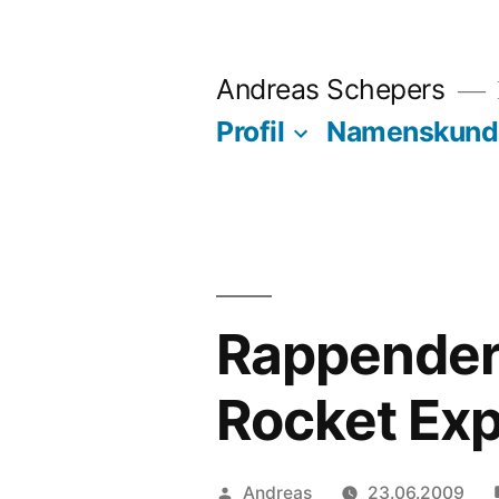
Zum
Inhalt
Andreas Schepers
springen
Profil
Namenskund
Rappender 
Rocket Ex
Veröffentlicht
Andreas
23.06.2009