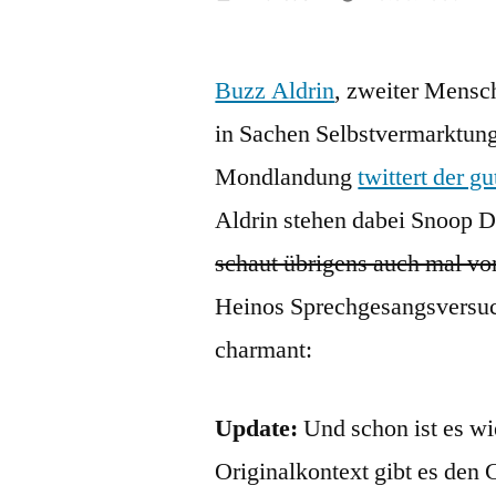
von
Buzz Aldrin
, zweiter Mensch
in Sachen Selbstvermarktung
Mondlandung
twittert der 
Aldrin stehen dabei Snoop D
schaut übrigens auch mal vo
Heinos Sprechgesangsversuc
charmant:
Update:
Und schon ist es wi
Originalkontext gibt es den 