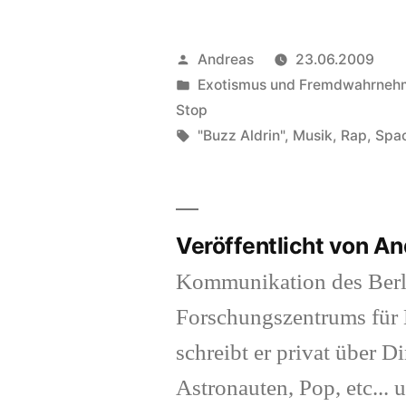
Veröffentlicht
Andreas
23.06.2009
von
Veröffentlicht
Exotismus und Fremdwahrne
in
Stop
Schlagwörter:
"Buzz Aldrin"
,
Musik
,
Rap
,
Spa
Veröffentlicht von A
Kommunikation des Berl
Forschungszentrums für K
schreibt er privat über Di
Astronauten, Pop, etc... 