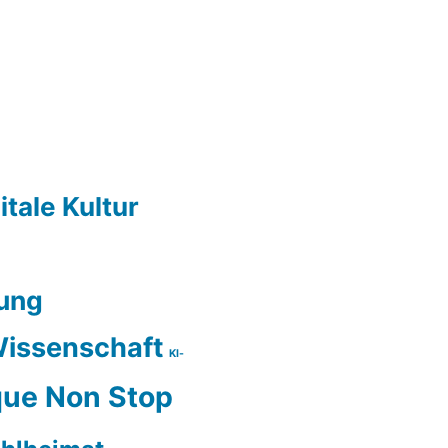
itale Kultur
ung
issenschaft
KI-
ue Non Stop