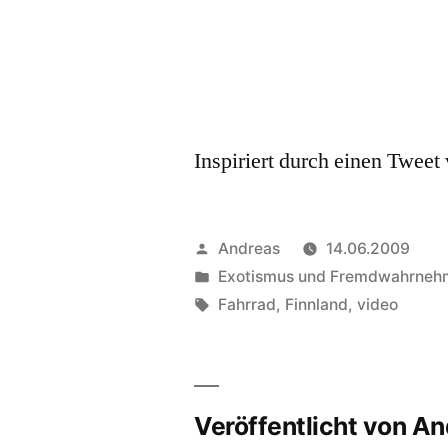
Inspiriert durch einen Tweet
Veröffentlicht
Andreas
14.06.2009
von
Veröffentlicht
Exotismus und Fremdwahrne
in
Schlagwörter:
Fahrrad
,
Finnland
,
video
Veröffentlicht von A