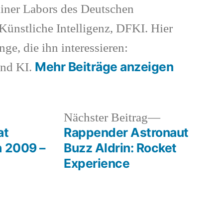
iner Labors des Deutschen
ünstliche Intelligenz, DFKI. Hier
nge, die ihn interessieren:
Mehr Beiträge anzeigen
und KI.
heriger
Nächster
Nächster Beitrag
rag:
Beitrag:
at
Rappender Astronaut
n 2009 –
Buzz Aldrin: Rocket
Experience