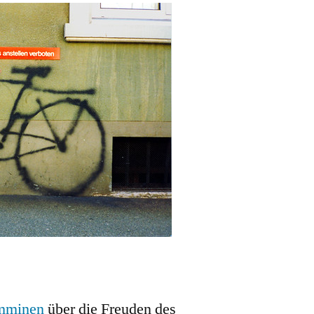
denken,
Fahrrad
ist
lenken.
mminen
über die Freuden des