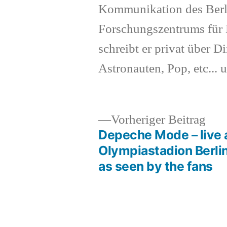
Kommunikation des Berl
Forschungszentrums für K
schreibt er privat über Di
Astronauten, Pop, etc... 
Vor
Vorheriger Beitrag
Beit
Depeche Mode – live 
Beitragsnavigation
Olympiastadion Berli
as seen by the fans