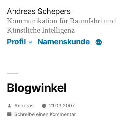
Zum
Andreas Schepers
Inhalt
Kommunikation für Raumfahrt und
springen
Künstliche Intelligenz
Profil
Namenskunde
Blogwinkel
Veröffentlicht
Andreas
21.03.2007
von
zu
Schreibe einen Kommentar
Blogwinkel