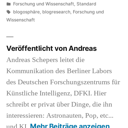
von
Veröffentlicht
Forschung und Wissenschaft
,
Standard
in
Schlagwörter:
blogosphäre
,
blogresearch
,
Forschung und
Wissenschaft
Veröffentlicht von Andreas
Andreas Schepers leitet die
Kommunikation des Berliner Labors
des Deutschen Forschungszentrums für
Künstliche Intelligenz, DFKI. Hier
schreibt er privat über Dinge, die ihn
interessieren: Astronauten, Pop, etc...
Mehr Beiträge anzeigen
und KI.