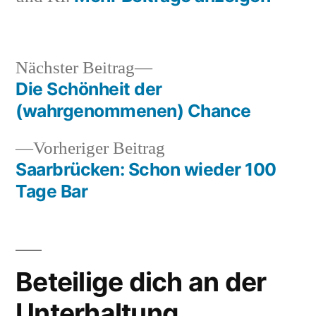
Nächster
Nächster Beitrag
Beitrag:
Die Schönheit der
Beitragsnavigation
(wahrgenommenen) Chance
Vorheriger
Vorheriger Beitrag
Beitrag:
Saarbrücken: Schon wieder 100
Tage Bar
Beteilige dich an der
Unterhaltung