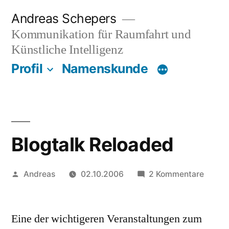
Zum
Andreas Schepers
Inhalt
Kommunikation für Raumfahrt und
springen
Künstliche Intelligenz
Profil
Namenskunde
Blogtalk Reloaded
Veröffentlicht
zu
Andreas
02.10.2006
2 Kommentare
von
Blogta
Reloa
Eine der wichtigeren Veranstaltungen zum