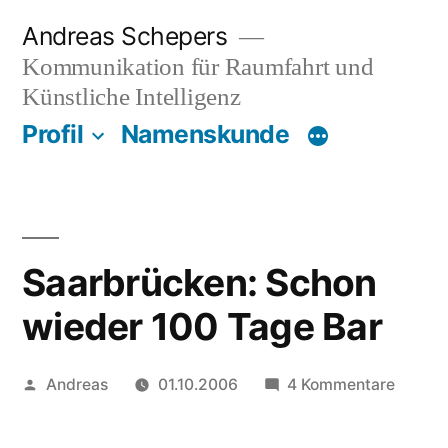
Zum
Andreas Schepers
Inhalt
Kommunikation für Raumfahrt und
springen
Künstliche Intelligenz
Profil
Namenskunde
Saarbrücken: Schon
wieder 100 Tage Bar
Veröffentlicht
zu
Andreas
01.10.2006
4 Kommentare
von
Saarbr
Schon