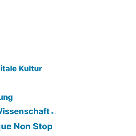
itale Kultur
ung
issenschaft
KI-
ue Non Stop