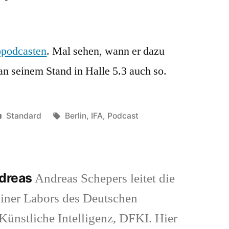
opodcasten
. Mal sehen, wann er dazu
an seinem Stand in Halle 5.3 auch so.
Veröffentlicht
Schlagwörter:
Standard
Berlin
,
IFA
,
Podcast
in
ndreas
Andreas Schepers leitet die
iner Labors des Deutschen
ünstliche Intelligenz, DFKI. Hier