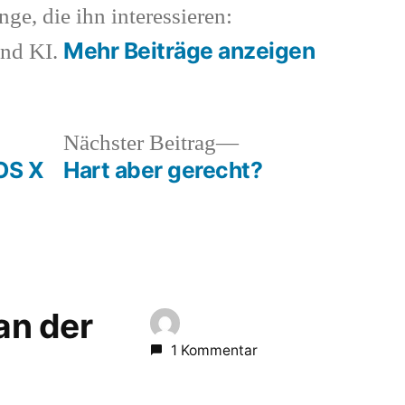
nge, die ihn interessieren:
Mehr Beiträge anzeigen
und KI.
heriger
Nächster
Nächster Beitrag
rag:
Beitrag:
OS X
Hart aber gerecht?
 an der
1 Kommentar