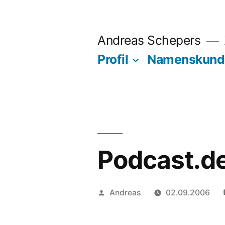
Zum
Inhalt
Andreas Schepers
springen
Profil
Namenskund
Podcast.d
Veröffentlicht
Andreas
02.09.2006
von