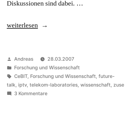
Diskussionen sind dabei. …
„Geballtes
weiterlesen
Wissen
für
Veröffentlicht
Andreas
28.03.2007
alle:
von
Veröffentlicht
Forschung und Wissenschaft
CeBIT
in
Schlagwörter:
CeBIT
,
Forschung und Wissenschaft
,
future-
future
talk
,
iptv
,
telekom-laboratories
,
wissenschaft
,
zuse
zu
3 Kommentare
talk
Geballtes
Gesamtdokumentation“
Wissen
für
alle:
CeBIT