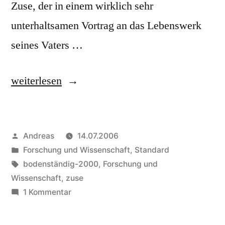
Zuse, der in einem wirklich sehr
unterhaltsamen Vortrag an das Lebenswerk
seines Vaters …
„Lange
weiterlesen
Nacht
der
Veröffentlicht
Andreas
14.07.2006
Informatik:
von
Veröffentlicht
Forschung und Wissenschaft
,
Standard
Horst
in
Schlagwörter:
bodenständig-2000
,
Forschung und
Zuse“
Wissenschaft
,
zuse
zu
1 Kommentar
Lange
Nacht