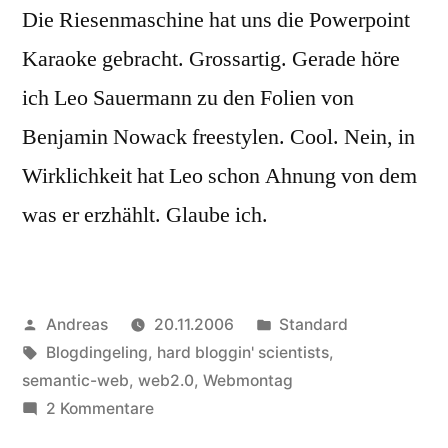
Die Riesenmaschine hat uns die Powerpoint
Karaoke gebracht. Grossartig. Gerade höre
ich Leo Sauermann zu den Folien von
Benjamin Nowack freestylen. Cool. Nein, in
Wirklichkeit hat Leo schon Ahnung von dem
was er erzhählt. Glaube ich.
Veröffentlicht
Veröffentlicht
Andreas
20.11.2006
Standard
von
Schlagwörter:
in
Blogdingeling
,
hard bloggin' scientists
,
semantic-web
,
web2.0
,
Webmontag
zu
2 Kommentare
Kudos!