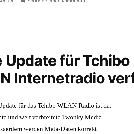
in
zu
ecker
Schreibe einen Kommentar
Raketenwecker
e Update für Tchibo
N Internetradio ver
Update für das Tchibo WLAN Radio ist da.
ebte und weit verbreitete Twonky Media
 Ausserdem werden Meta-Daten korrekt