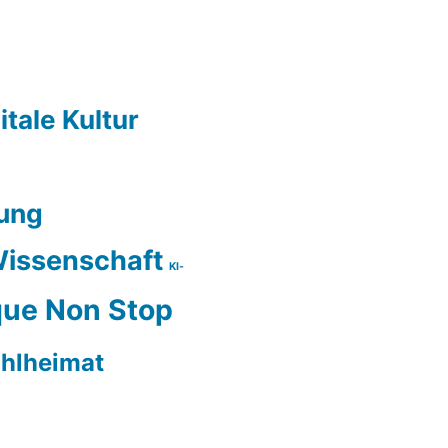
itale Kultur
ung
issenschaft
KI-
ue Non Stop
hlheimat