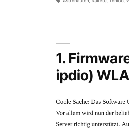
von
Schlagwörter:
Astronauten
,
Rakete
,
Tchibo
,
W
1. Firmwar
ipdio) WLA
Coole Sache: Das Software 
Vor allem wird nun der beli
Server richtig unterstützt.