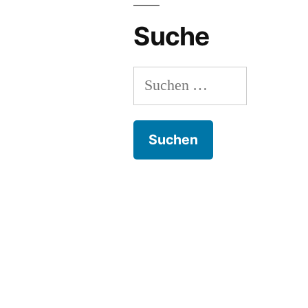
Internetradio
Suche
verfügbar.“
Suchen
nach: