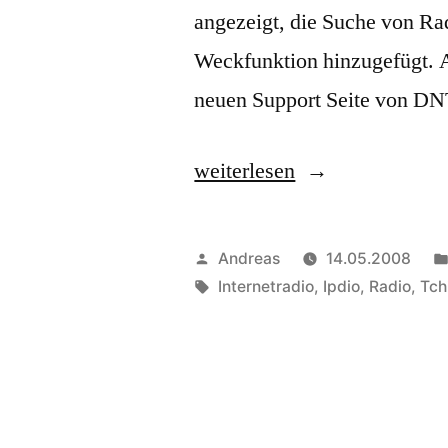
angezeigt, die Suche von Ra
Weckfunktion hinzugefügt. A
neuen Support Seite von DN
„1.
weiterlesen
Firmware
Update
Veröffentlicht
Andreas
14.05.2008
für
von
Schlagwörter:
Internetradio
,
Ipdio
,
Radio
,
Tch
Tchibo
(DNT
ipdio)
WLAN