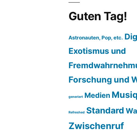
(DNT
ipdio)
Guten Tag!
WLAN
Internetradio
Dig
verfügbar.
Astronauten, Pop, etc.
Exotismus und
Fremdwahrnehm
Forschung und W
Musiq
Medien
generiert
Standard
Wa
Refreshed
Zwischenruf