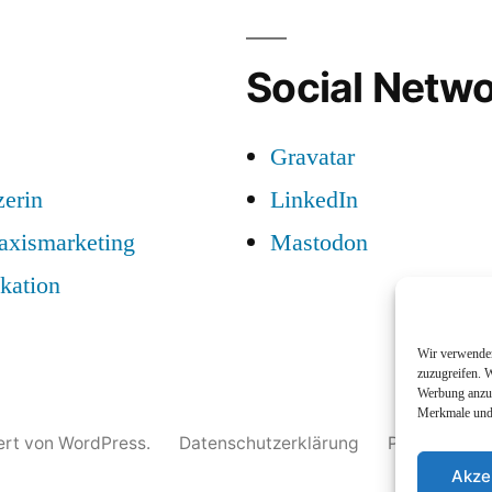
Social Netwo
Gravatar
zerin
LinkedIn
raxismarketing
Mastodon
kation
Wir verwenden
zuzugreifen. W
Werbung anzuz
Merkmale und 
iert von WordPress.
Datenschutzerklärung
Profil
Nam
Akze