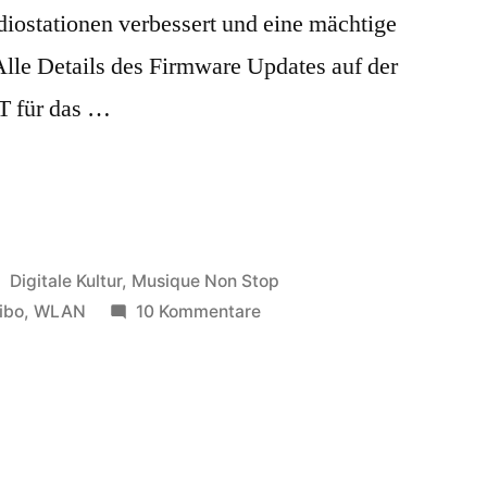
diostationen verbessert und eine mächtige
lle Details des Firmware Updates auf der
T für das …
Veröffentlicht
Digitale Kultur
,
Musique Non Stop
in
zu
ibo
,
WLAN
10 Kommentare
1.
Firmware
Update
für
Tchibo