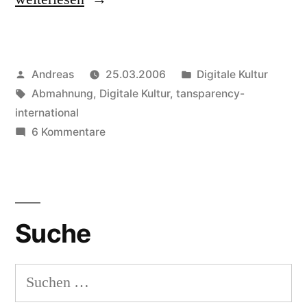
International“
Veröffentlicht
Veröffentlicht
Andreas
25.03.2006
Digitale Kultur
von
Schlagwörter:
in
Abmahnung
,
Digitale Kultur
,
tansparency-
international
zu
6 Kommentare
Transparency
International
Suche
Suchen
nach: